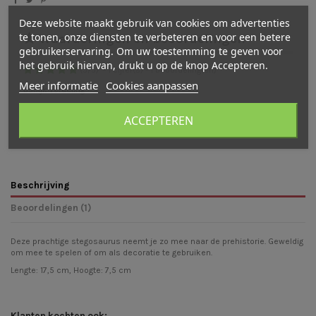
Deze website maakt gebruik van cookies om advertenties
te tonen, onze diensten te verbeteren en voor een betere
Waarderingen en beoordelingen
gebruikerservaring. Om uw toestemming te geven voor
het gebruik hiervan, drukt u op de knop Accepteren.
(
5
/
5
)
-
1
cijfer(s) -
1
beoordeling(en)
Meer informatie
Cookies aanpassen
Bekijk verdeling
Bekijk beoordelingen
Schrijf een beoordeling
ACCEPTEREN
Beschrijving
Beoordelingen (1)
Deze prachtige stegosaurus neemt je zo mee naar de prehistorie. Geweldig
om mee te spelen of om als decoratie te gebruiken.
Lengte: 17,5 cm, Hoogte: 7,5 cm
Klanten kochten ook: