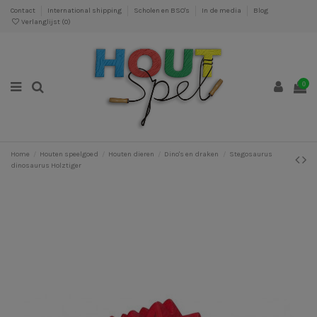
Contact
International shipping
Scholen en BSO's
In de media
Blog
Verlanglijst (
0
)
0
Home
Houten speelgoed
Houten dieren
Dino's en draken
Stegosaurus
dinosaurus Holztiger