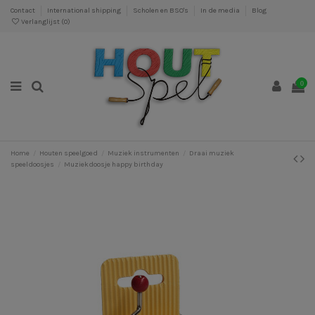
Contact
International shipping
Scholen en BSO's
In de media
Blog
Verlanglijst (
0
)
0
Home
Houten speelgoed
Muziek instrumenten
Draai muziek
speeldoosjes
Muziekdoosje happy birthday