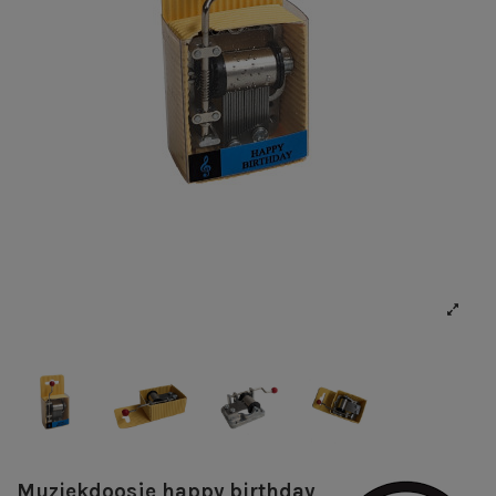
Muziekdoosje happy birthday