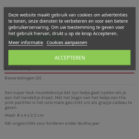
Waarderingen en beoordelingen
Deze website maakt gebruik van cookies om advertenties
te tonen, onze diensten te verbeteren en voor een betere
gebruikerservaring. Om uw toestemming te geven voor
Er zijn nog geen beoordelingen
het gebruik hiervan, drukt u op de knop Accepteren.
Schrijf een beoordeling
Meer informatie
Cookies aanpassen
ACCEPTEREN
Beschrijving
Beoordelingen (0)
Een super leuk muziekdoosje dat zijn liedje gaat spelen als je
aan het hendeltje draait. Met het begin van het liedje van the
pink panther is het uitermate geschikt om als grapje cadeau te
geven.
Maat: 8 x 4 x 2,5 cm
NB: ongeschikt voor kinderen onder de drie jaar