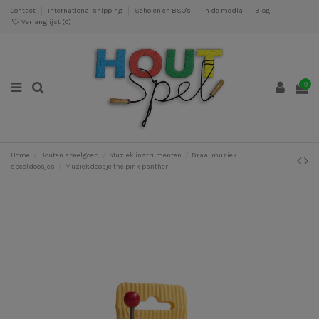
Contact
International shipping
Scholen en BSO's
In de media
Blog
Verlanglijst (
0
)
0
Home
Houten speelgoed
Muziek instrumenten
Draai muziek
speeldoosjes
Muziekdoosje the pink panther