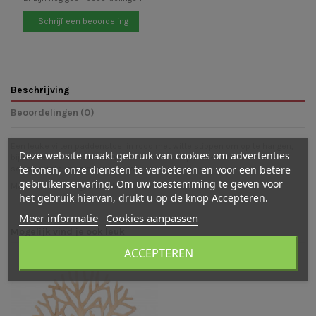
Schrijf een beoordeling
Beschrijving
Beoordelingen (0)
Een leuke vilten paddenstoel in rood met witte stippen om op te hangen,
Deze website maakt gebruik van cookies om advertenties
bijvoorbeeld in de seizoensboom. Leuk om bijvoorbeeld de herfst
te tonen, onze diensten te verbeteren en voor een betere
seizoenstafel mee aan te kleden.
gebruikerservaring. Om uw toestemming te geven voor
Maat: 6,5 cm hoog, 5 cm doorsnede
het gebruik hiervan, drukt u op de knop Accepteren.
Meer informatie
Cookies aanpassen
Mogelijk vind je ook leuk
ACCEPTEREN