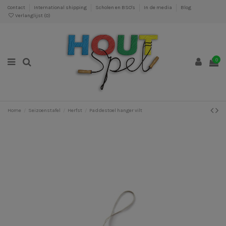
Contact
International shipping
Scholen en BSO's
In de media
Blog
Verlanglijst (
0
)
0
Home
Seizoenstafel
Herfst
Paddestoel hanger vilt