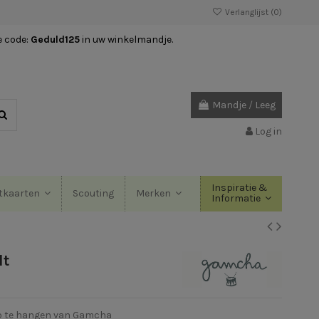
Verlanglijst (
0
)
e code:
Geduld125
in uw winkelmandje.
Mandje
/
Leeg
Log in
Inspiratie &
Scouting
tkaarten
Merken
Informatie
lt
op te hangen van Gamcha