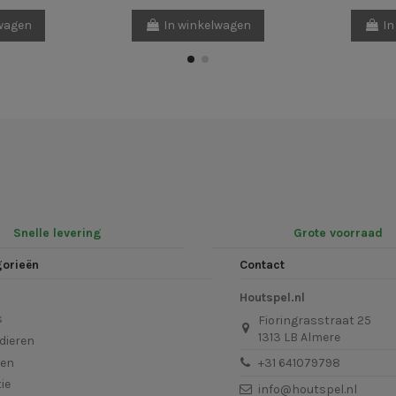
lwagen
In winkelwagen
In
Snelle levering
Grote voorraad
gorieën
Contact
Houtspel.nl
s
Fioringrasstraat 25
1313 LB Almere
dieren
len
+31 641079798
ie
info@houtspel.nl