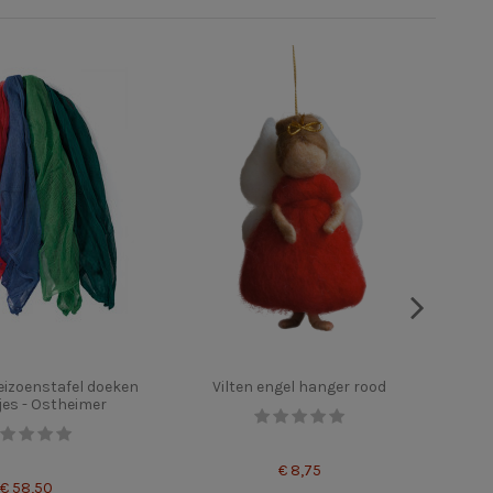
izoenstafel doeken
Vilten engel hanger rood
es - Ostheimer
€ 8,75
€ 58,50