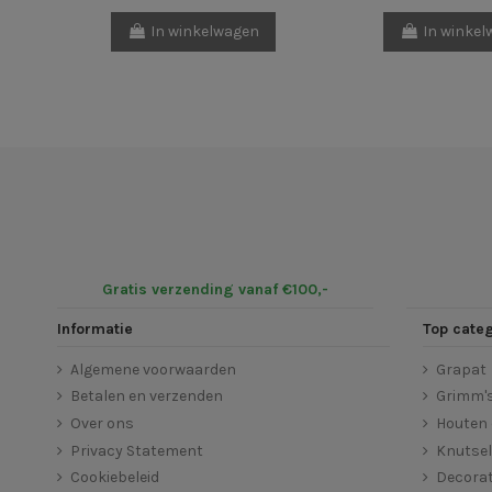
In winkelwagen
In winke
Gratis verzending vanaf €100,-
Informatie
Top cate
Algemene voorwaarden
Grapat
Betalen en verzenden
Grimm'
Over ons
Houten 
Privacy Statement
Knutse
Cookiebeleid
Decorat