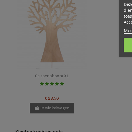
Deze
dien
toes
Acc
Mee
Seizoensboom XL
€ 28,50
In winkelwagen
Klanten kochten ook: