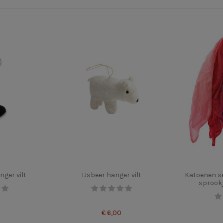
ger vilt
IJsbeer hanger vilt
Katoenen se
sprookj
€ 6,00