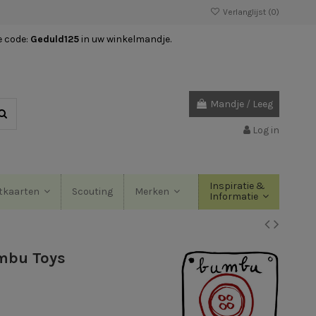
Verlanglijst (
0
)
e code:
Geduld125
in uw winkelmandje.
Mandje
/
Leeg
Log in
Inspiratie &
Scouting
tkaarten
Merken
Informatie
umbu Toys