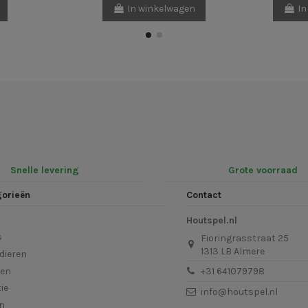
In winkelwagen
In
Snelle levering
Grote voorraad
gorieën
Contact
Houtspel.nl
s
Fioringrasstraat 25
1313 LB Almere
dieren
len
+31 641079798
ie
info@houtspel.nl
en