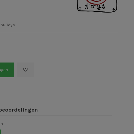
mbu Toys
agen
beoordelingen
en