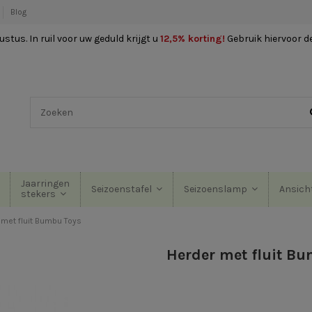
Blog
stus. In ruil voor uw geduld krijgt u
12,5% korting
!
Gebruik hiervoor d
Jaarringen
Seizoenstafel
Seizoenslamp
Ansich
stekers
 met fluit Bumbu Toys
Herder met fluit B