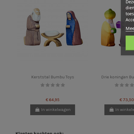
Deze
dien
toes
Acc
Mee
Kerststal Bumbu Toys
Drie koningen B
€ 64,95
€ 73,50
In winkelwagen
In winke
Klanten kochten ook: