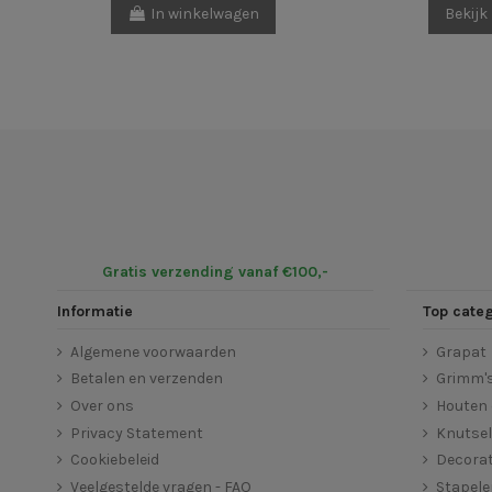
In winkelwagen
Bekijk
Gratis verzending vanaf €100,-
Informatie
Top cate
Algemene voorwaarden
Grapat
Betalen en verzenden
Grimm'
Over ons
Houten 
Privacy Statement
Knutse
Cookiebeleid
Decorat
Veelgestelde vragen - FAQ
Stapel