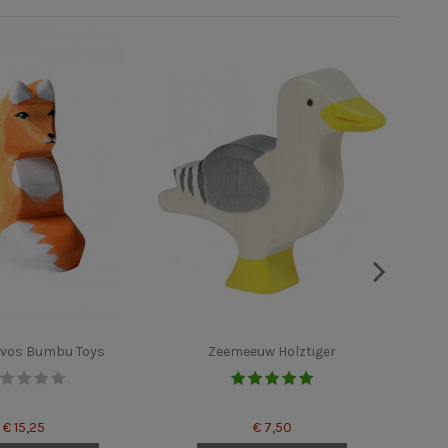
 vos Bumbu Toys
Zeemeeuw Holztiger
Hout
€ 15,25
€ 7,50