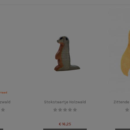
rraad
lzwald
Stokstaartje Holzwald
Zittende
€ 16,25