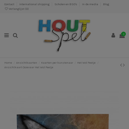
Contact
International shipping
Scholen en BSO's
In de media
Blog
Verlanglijst (
0
)
0
Home
Ansichtkaarten
Kaarten per kunstenaar
Het Wol Feetje
Ansichtkaart Ooievaar Het Wol Feetje