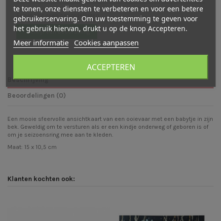
te tonen, onze diensten te verbeteren en voor een betere
Er zijn nog geen beoordelingen
gebruikerservaring. Om uw toestemming te geven voor
het gebruik hiervan, drukt u op de knop Accepteren.
Schrijf een beoordeling
Meer informatie
Cookies aanpassen
ACCEPTEREN
Beschrijving
Beoordelingen (0)
Een mooie sfeervolle ansichtkaart van een ooievaar met een babytje in zijn
bek. Geweldig om te versturen als er een kindje onderweg of geboren is of
om je seizoensring mee aan te kleden.
Maat: 15 x 10,5 cm
Klanten kochten ook: