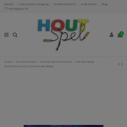
Contact
International shipping
Scholen en BSO's
In de media
Blog
Verlanglijst (
0
)
0
Home
Ansichtkaarten
Kaarten per kunstenaar
Het Wol Feetje
Ansichtkaart Kerststal Het wol Feetje