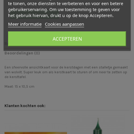
te tonen, onze diensten te verbeteren en voor een betere
Er zijn nog geen beoordelingen
gebruikerservaring. Om uw toestemming te geven voor
Schrijf een beoordeling
het gebruik hiervan, drukt u op de knop Accepteren.
Meer informatie
Cookies aanpassen
ACCEPTEREN
Beschrijving
Beoordelingen (0)
Een sfeervolle ansichtkaart voor de kerstdagen met een stalletje gemaakt
van wolvilt. Super leuk om als kerstkaart te sturen of om neer te zetten op
de kersttafel.
Maat: 15 x 10,5 cm
Klanten kochten ook: