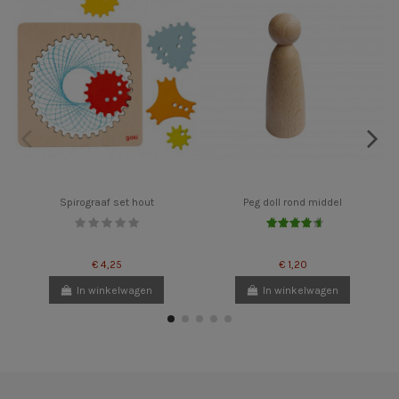
Spirograaf set hout
Peg doll rond middel
€ 4,25
€ 1,20
In winkelwagen
In winkelwagen