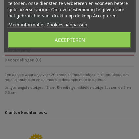
te tonen, onze diensten te verbeteren en voor een betere
gebruikerservaring. Om uw toestemming te geven voor
Er zijn nog geen beoordelingen
het gebruik hiervan, drukt u op de knop Accepteren.
Schrijf een beoordeling
Meer informatie
Cookies aanpassen
ACCEPTEREN
Beschrijving
Beoordelingen (0)
Een doosje waar ongeveer 20 brede drijfhout stokjes in zitten. Ideaal om
mee te knutselen en de mooiste decoratie mee te creëren.
Lengte langste stokjes: 12 cm, Breedte gemiddelde stokje: tussen de 3 en
3,5 cm
Klanten kochten ook: