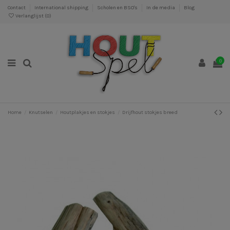
Contact
International shipping
Scholen en BSO's
In de media
Blog
Verlanglijst (
0
)
0
Home
Knutselen
Houtplakjes en stokjes
Drijfhout stokjes breed