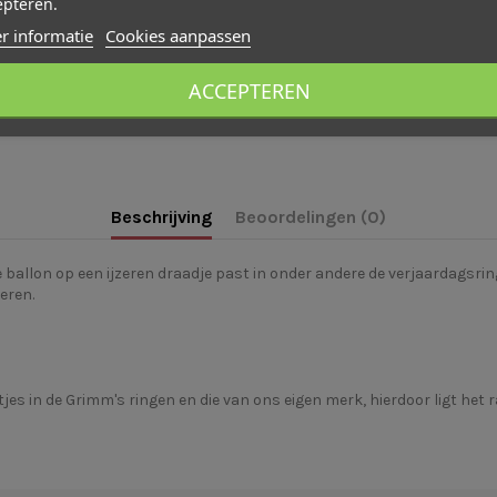
epteren.
r informatie
Cookies aanpassen
ACCEPTEREN
Beschrijving
Beoordelingen (0)
ballon op een ijzeren draadje past in onder andere de verjaardagsri
ieren.
jes in de Grimm's ringen en die van ons eigen merk, hierdoor ligt het r