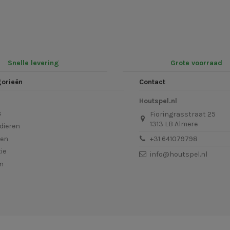
Snelle levering
Grote voorraad
gorieën
Contact
Houtspel.nl
s
Fioringrasstraat 25
1313 LB Almere
dieren
len
+31 641079798
ie
info@houtspel.nl
en