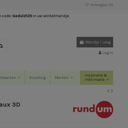
Verlanglijst (
0
)
e code:
Geduld125
in uw winkelmandje.
Mandje
/
Leeg
Log in
Inspiratie &
Scouting
tkaarten
Merken
Informatie
eaux 3D