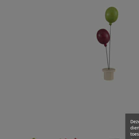
Deze
dien
toes