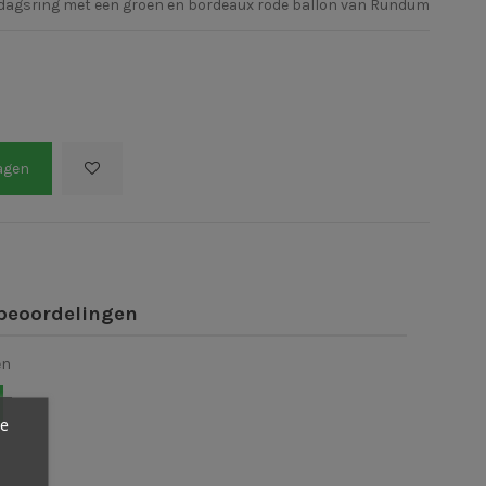
ardagsring met een groen en bordeaux rode ballon van Rundum
agen
beoordelingen
en
ze