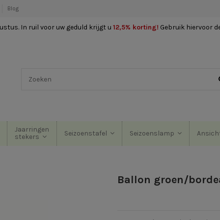
Blog
stus. In ruil voor uw geduld krijgt u
12,5% korting
!
Gebruik hiervoor d
Jaarringen
Seizoenstafel
Seizoenslamp
Ansich
stekers
Ballon groen/bord