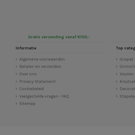
Gratis verzending vanaf €100,-
Informatie
Top cate
Algemene voorwaarden
Grapat
Betalen en verzenden
Grimm'
Over ons
Houten 
Privacy Statement
Knutse
Cookiebeleid
Decorat
Veelgestelde vragen - FAQ
Stapel
Sitemap