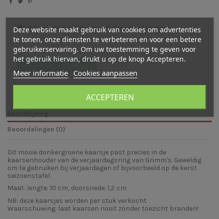
Waarderingen en beoordelingen
Deze website maakt gebruik van cookies om advertenties
te tonen, onze diensten te verbeteren en voor een betere
gebruikerservaring. Om uw toestemming te geven voor
Er zijn nog geen beoordelingen
het gebruik hiervan, drukt u op de knop Accepteren.
Schrijf een beoordeling
Meer informatie
Cookies aanpassen
ACCEPTEREN
Beschrijving
Beoordelingen (0)
Dit mooie donkergroene kaarsje past precies in de
kaarsenhouder van de verjaardagsring van Grimm's. Geweldig
om te gebruiken bij verjaardagen of bijvoorbeeld op de kerst
seizoenstafel.
Maat: lengte: 10 cm, doorsnede: 1,2 cm
NB: deze kaarsjes worden per stuk verkocht
Waarschuwing: laat kaarsen nooit zonder toezicht branden!