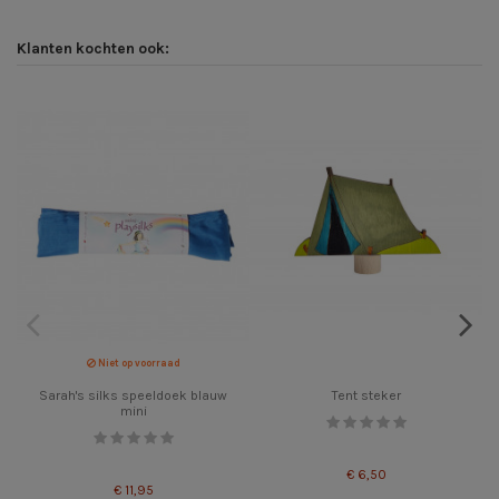
Klanten kochten ook:
Niet op voorraad
Sarah's silks speeldoek blauw
Tent steker
mini
€ 6,50
€ 11,95