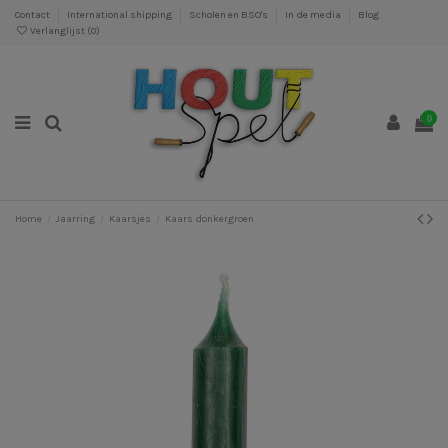
Contact
International shipping
Scholen en BSO's
In de media
Blog
Verlanglijst (
0
)
0
Home
Jaarring
Kaarsjes
Kaars donkergroen