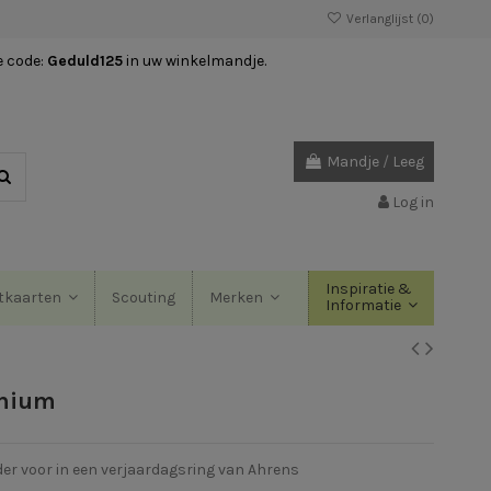
Verlanglijst (
0
)
e code:
Geduld125
in uw winkelmandje.
Mandje
/
Leeg
Log in
Inspiratie &
Scouting
tkaarten
Merken
Informatie
inium
r voor in een verjaardagsring van Ahrens