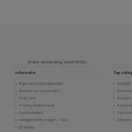
Gratis verzending vanaf €100,-
Informatie
Top cate
Algemene voorwaarden
Grapat
Betalen en verzenden
Grimm'
Over ons
Houten 
Privacy Statement
Knutse
Cookiebeleid
Decorat
Veelgestelde vragen - FAQ
Stapel
Sitemap