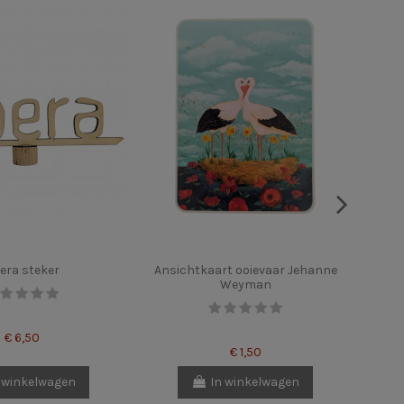
era steker
Ansichtkaart ooievaar Jehanne
Weyman
€ 6,50
€ 1,50
 winkelwagen
In winkelwagen