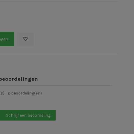
agen
beoordelingen
(s) -
2
beoordeling(en)
Schrijf een beoordeling