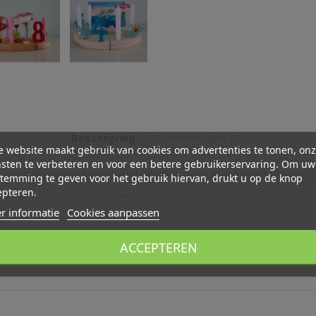
Beschrijving
Beoordelingen (2)
 website maakt gebruik van cookies om advertenties te tonen, on
sten te verbeteren en voor een betere gebruikerservaring. Om uw
jaardagsring van bijvoorbeeld Grimm's. Hiermee kun je veilig kaasjes 
temming te geven voor het gebruik hiervan, drukt u op de knop
epteren.
et een diameter van: 1,3 cm
r informatie
Cookies aanpassen
ACCEPTEREN