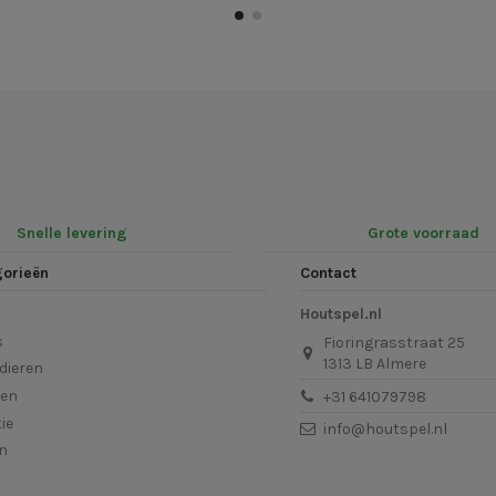
Snelle levering
Grote voorraad
gorieën
Contact
Houtspel.nl
s
Fioringrasstraat 25
1313 LB Almere
dieren
len
+31 641079798
ie
info@houtspel.nl
en