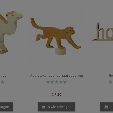
tiger
Aap steker voor verjaardagsring
Ho
€ 7,20
lwagen
In winkelwagen
In