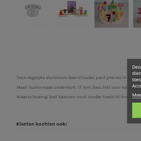
Deze
dien
Deze degelijke aluminium kaarshouder past precies in een ver
toes
Acc
Maat: buitenmaat onderkant: 17 mm, Geschikt voor kaarsen m
Mee
Waarschuwing: laat kaarsen nooit zonder toezicht branden!
Klanten kochten ook: