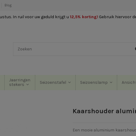
Blog
stus. In ruil voor uw geduld krijgt u
12,5% korting
!
Gebruik hiervoor d
Jaarringen
Seizoenstafel
Seizoenslamp
Ansich
stekers
Kaarshouder alum
Een mooie aluminium kaarshoude