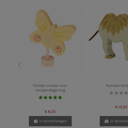
Vlinder steker voor
Kameel Holz
verjaardagsring
€ 13,95
€ 6,25
In winkelwagen
In winke