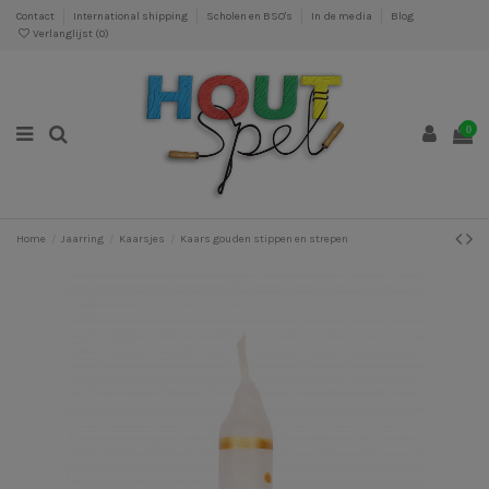
Contact
International shipping
Scholen en BSO's
In de media
Blog
Verlanglijst (
0
)
0
Home
Jaarring
Kaarsjes
Kaars gouden stippen en strepen