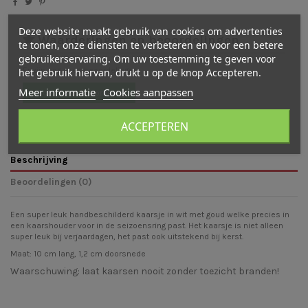
Deze website maakt gebruik van cookies om advertenties
Waarderingen en beoordelingen
te tonen, onze diensten te verbeteren en voor een betere
gebruikerservaring. Om uw toestemming te geven voor
Er zijn nog geen beoordelingen
het gebruik hiervan, drukt u op de knop Accepteren.
Meer informatie
Cookies aanpassen
Schrijf een beoordeling
ACCEPTEREN
Beschrijving
Beoordelingen (0)
Een super leuk handbeschilderd kaarsje in wit met goud welke precies in
een kaarshouder voor in de seizoensring past. Het kaarsje is niet alleen
super leuk bij verjaardagen, het past ook uitstekend bij kerst.
Maat: 10 cm lang, 1,2 cm doorsnede
Waarschuwing: laat kaarsen nooit zonder toezicht branden!