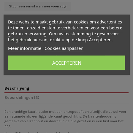
Deze website maakt gebruik van cookies om advertenties
Waarderingen en beoordelingen
te tonen, onze diensten te verbeteren en voor een betere
gebruikerservaring. Om uw toestemming te geven voor
het gebruik hiervan, drukt u op de knop Accepteren.
(
5
/
5
)
-
2
cijfer(s) -
1
beoordeling(en)
Meer informatie
Cookies aanpassen
Bekijk verdeling
Bekijk beoordelingen
Schrijf een beoordeling
ACCEPTEREN
Beschrijving
Beoordelingen (2)
Een prachtige kaarthouder met een antroposofisch uiterlijk die zowel voor
een staande als een liggende kaart geschikt is. De kaartenhouder is
gemaakt van elzenhout en daarna in de olie gezet en is een lust voor het
oog.