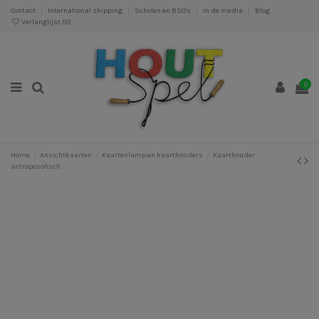
Contact
International shipping
Scholen en BSO's
In de media
Blog
Verlanglijst (
0
)
0
Home
Ansichtkaarten
Kaartenlamp en kaarthouders
Kaarthouder
antroposofisch