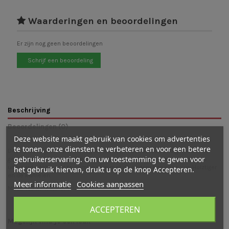
Waarderingen en beoordelingen
Er zijn nog geen beoordelingen
Schrijf een beoordeling
Beschrijving
Beoordelingen (0)
Deze website maakt gebruik van cookies om advertenties
te tonen, onze diensten te verbeteren en voor een betere
Deze prachtige houten koning Balthasar is met de de hand gemaakt en
gebruikerservaring. Om uw toestemming te geven voor
geschilderd. De koning is een prachtige aanvulling bij elke kerststal en
uiteraard uitstekend te combineren met de andere koningen van Holztiger
het gebruik hiervan, drukt u op de knop Accepteren.
en de kamelen.
Meer informatie
Cookies aanpassen
Maat: 11,5 x 7 x 2,5 cm
ACCEPTEREN
Mogelijk vind je ook leuk