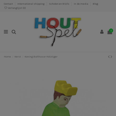
Contact
International shipping
Scholen en BSO's
In de media
Blog
Verlanglijst (
0
)
0
Home
Kerst
Koning Balthasar Holztiger