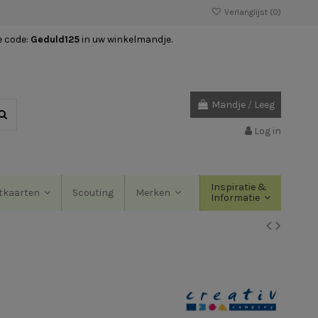
Verlanglijst (
0
)
e code:
Geduld125
in uw winkelmandje.
Mandje
/
Leeg
Log in
Inspiratie &
Scouting
tkaarten
Merken
Informatie