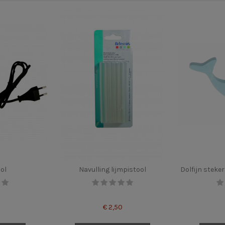
ol
Navulling lijmpistool
Dolfijn steke
€ 2,50