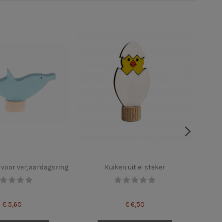
r voor verjaardagsring
Kuiken uit ei steker
Ansi
€ 5,60
€ 6,50