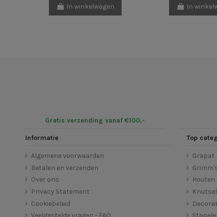
In winkelwagen
In winke
Gratis verzending vanaf €100,-
Informatie
Top cate
Algemene voorwaarden
Grapat
Betalen en verzenden
Grimm'
Over ons
Houten 
Privacy Statement
Knutse
Cookiebeleid
Decorat
Veelgestelde vragen - FAQ
Stapel