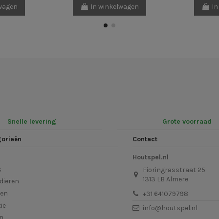
lwagen
In winkelwagen
In
Snelle levering
Grote voorraad
gorieën
Contact
Houtspel.nl
s
Fioringrasstraat 25
1313 LB Almere
dieren
len
+31 641079798
ie
info@houtspel.nl
en