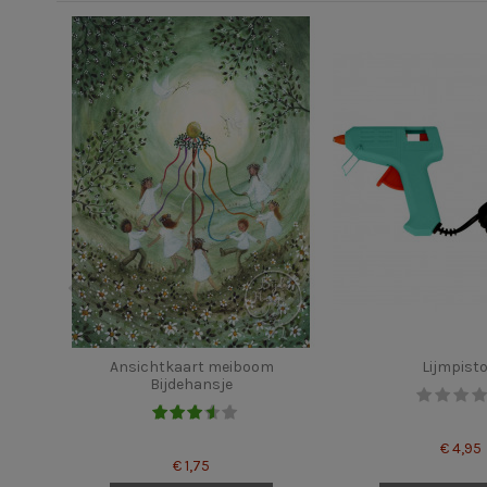
Ansichtkaart meiboom
Lijmpisto
Bijdehansje
€ 4,95
€ 1,75