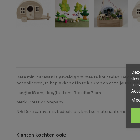
Deze
Deze mini caravan is geweldig om mee te knutselen. De carava
dien
beschilderen, te beplakken of in te kleuren en er zo jouw un
toes
Acc
Lengte: 18 cm, Hoogte: 11 cm, Breedte: 7 cm
Mee
Merk:
Creativ Company
NB: Deze caravan is bedoeld als knutselmateriaal en is niet s
Klanten kochten ook: