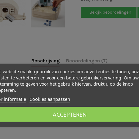
Bekijk beoordelingen
Beschrijving
Beoordelingen (7)
 website maakt gebruik van cookies om advertenties te tonen, on
n heeft twee wielen, twee ramen en een deur welke vastzitten. Het bl
sten te verbeteren en voor een betere gebruikerservaring. Om uw
ieke exemplaar van te maken.
temming te geven voor het gebruik hiervan, drukt u op de knop
epteren.
r informatie
Cookies aanpassen
tevig genoeg om intensief mee te spelen.
ACCEPTEREN