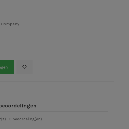
iv Company
agen
beoordelingen
r(s) -
5
beoordeling(en)