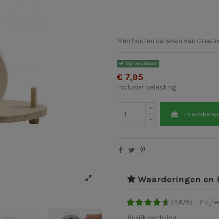
Mini houten caravan van Creat
Op voorraad
€ 7,95
Inclusief belasting
In winkelw
Waarderingen en 
(
4,6
/
5
)
-
7
cijfe
Bekijk verdeling