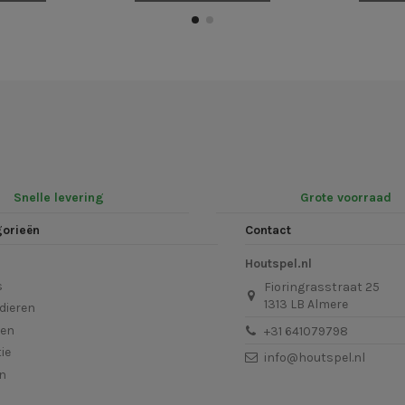
Snelle levering
Grote voorraad
gorieën
Contact
Houtspel.nl
s
Fioringrasstraat 25
1313 LB Almere
dieren
len
+31 641079798
ie
info@houtspel.nl
en