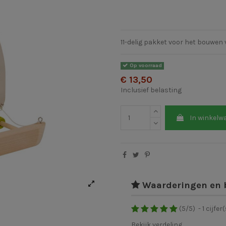
11-delig pakket voor het bouwen
Op voorraad
€ 13,50
Inclusief belasting
In winkelw
Waarderingen en 
(
5
/
5
)
-
1
cijfer(
Bekijk verdeling