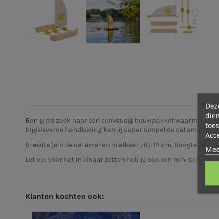
Deze
dien
Ben jij op zoek naar een eenvoudig bouwpakket waarmee je ee
toes
bijgeleverde handleiding kan jij super simpel de catamaran in
Acc
Breedte (als de catamaran in elkaar zit): 19 cm, Hoogte (als d
Mee
Let op: voor het in elkaar zetten heb je ook een mini schroeve
Klanten kochten ook: