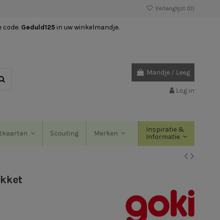
Verlanglijst (
0
)
e code:
Geduld125
in uw winkelmandje.
Mandje
/
Leeg
Log in
Inspiratie &
Scouting
tkaarten
Merken
Informatie
kket