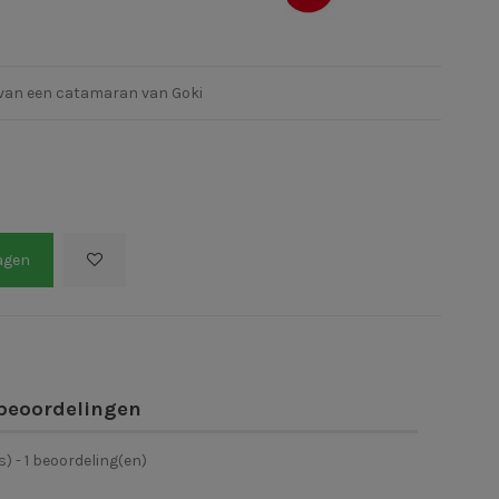
 van een catamaran van Goki
agen
beoordelingen
s) -
1
beoordeling(en)