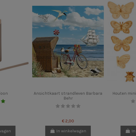
foon
Ansichtkaart strandleven Barbara
Houten mini
Behr
€ 2,00
lwagen
In winkelwagen
In