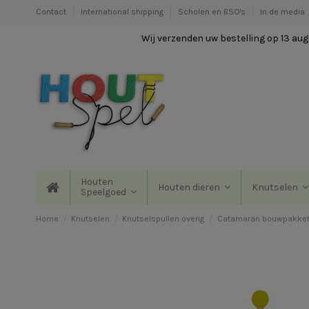
Contact
International shipping
Scholen en BSO's
In de media
Wij verzenden uw bestelling op 13 augu
Houten
Houten dieren
Knutselen
Speelgoed
Home
Knutselen
Knutselspullen overig
Catamaran bouwpakke