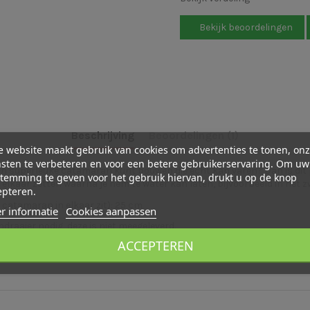
Bekijk beoordelingen
Beschrijving
Beoordelingen (1)
 website maakt gebruik van cookies om advertenties te tonen, on
sten te verbeteren en voor een betere gebruikerservaring. Om uw
n superleuke catamaran kunt bouwen die echt kan varen? Dan is dit p
temming te geven voor het gebruik hiervan, drukt u op de knop
 elkaar zetten waarna je hem te water kan laten, bijvoorbeeld in het 
epteren.
e catamaran in elkaar zit): 25 cm
r informatie
Cookies aanpassen
ndraaier nodig, deze is niet meegeleverd.
ACCEPTEREN