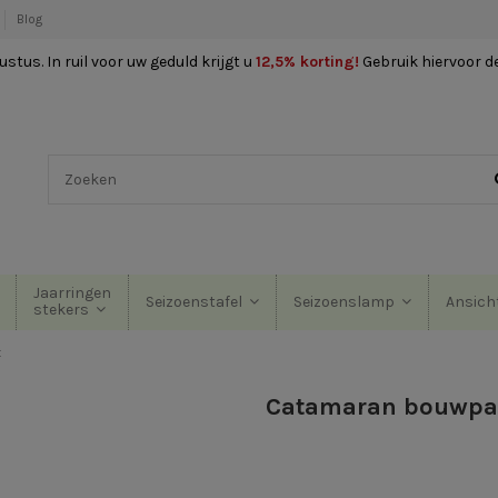
Blog
stus. In ruil voor uw geduld krijgt u
12,5% korting
!
Gebruik hiervoor d
Jaarringen
Seizoenstafel
Seizoenslamp
Ansich
stekers
t
Catamaran bouwpa