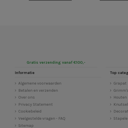
Gratis verzending vanaf €100,-
Informatie
Top cate
Algemene voorwaarden
Grapat
Betalen en verzenden
Grimm'
Over ons
Houten 
Privacy Statement
Knutse
Cookiebeleid
Decorat
Veelgestelde vragen - FAQ
Stapel
Sitemap