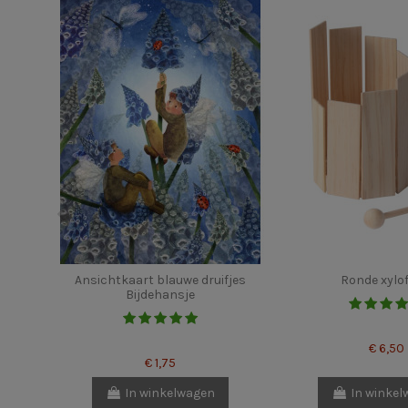
Ansichtkaart blauwe druifjes
Ronde xylo
Bijdehansje
€ 6,50
€ 1,75
In winkelwagen
In winke