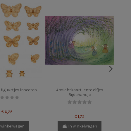
 figuurtjes insecten
Ansichtkaart lente elfjes
K
Bijdehansje
€ 6,25
€ 1,75
 winkelwagen
In winkelwagen