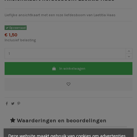
Lieflijke ansichtkaart met een roze liefdesboom van Laetitia Haas
Op voorraad
€ 1,50
Inclusief belasting
In winkelwagen
Waarderingen en beoordelingen
Er zijn nog geen beoordelingen
Deze website maakt gebruik van cookies om advertenties