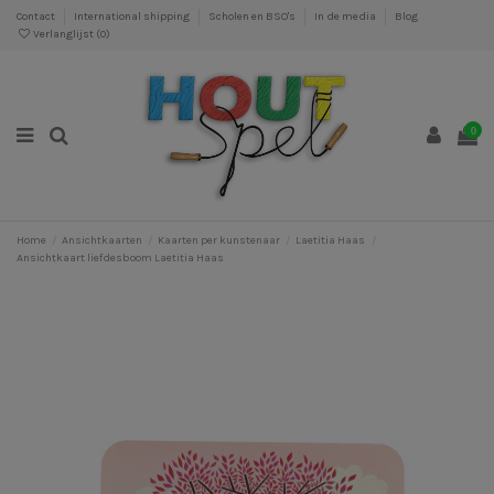
Contact
International shipping
Scholen en BSO's
In de media
Blog
Verlanglijst (
0
)
0
Home
Ansichtkaarten
Kaarten per kunstenaar
Laetitia Haas
Ansichtkaart liefdesboom Laetitia Haas