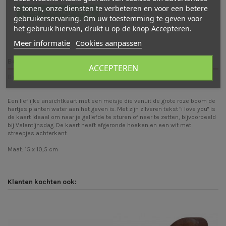
te tonen, onze diensten te verbeteren en voor een betere
Schrijf een beoordeling
gebruikerservaring. Om uw toestemming te geven voor
het gebruik hiervan, drukt u op de knop Accepteren.
Meer informatie
Cookies aanpassen
Beschrijving
ACCEPTEREN
Beoordelingen (0)
Een lieflijke ansichtkaart met een meisje die vanuit de grote roze boom de
hartjes planten water aan het geven is. Met zijn zilveren tekst "i love you" is
de kaart ideaal om naar je geliefde te sturen of neer te zetten, bijvoorbeeld
bij Valentijnsdag. De kaart heeft afgeronde hoeken en een wit met
streepjes achterkant.
Maat: 15 x 10,5 cm
Klanten kochten ook: