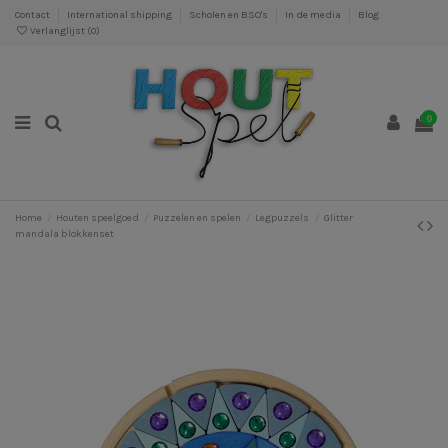
Contact
International shipping
Scholen en BSO's
In de media
Blog
Verlanglijst (
0
)
0
Home
Houten speelgoed
Puzzelen en spelen
Legpuzzels
Glitter
mandala blokkenset