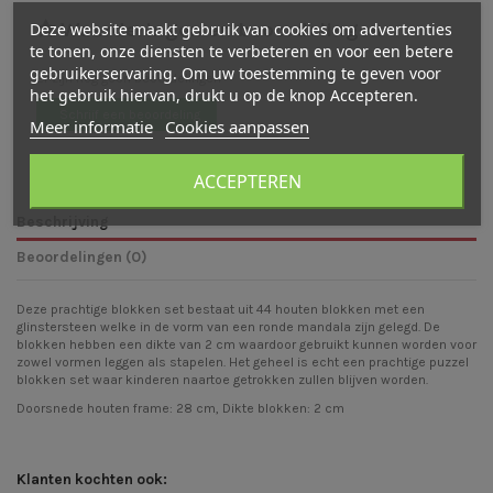
Waarderingen en beoordelingen
Deze website maakt gebruik van cookies om advertenties
te tonen, onze diensten te verbeteren en voor een betere
gebruikerservaring. Om uw toestemming te geven voor
Er zijn nog geen beoordelingen
het gebruik hiervan, drukt u op de knop Accepteren.
Schrijf een beoordeling
Meer informatie
Cookies aanpassen
ACCEPTEREN
Beschrijving
Beoordelingen (0)
Deze prachtige blokken set bestaat uit 44 houten blokken met een
glinstersteen welke in de vorm van een ronde mandala zijn gelegd. De
blokken hebben een dikte van 2 cm waardoor gebruikt kunnen worden voor
zowel vormen leggen als stapelen. Het geheel is echt een prachtige puzzel
blokken set waar kinderen naartoe getrokken zullen blijven worden.
Doorsnede houten frame: 28 cm, Dikte blokken: 2 cm
Klanten kochten ook: