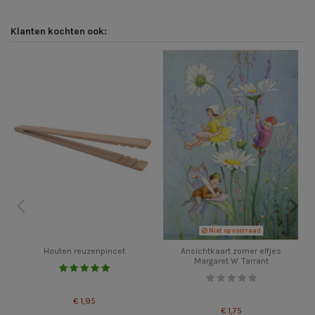
Klanten kochten ook:
Niet op voorraad
Houten reuzenpincet
Ansichtkaart zomer elfjes
Margaret W. Tarrant
€ 1,95
€ 1,75