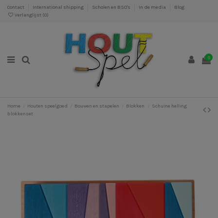
Contact
International shipping
Scholen en BSO's
In de media
Blog
Verlanglijst (
0
)
0
Home
Houten speelgoed
Bouwen en stapelen
Blokken
Schuine helling
blokkenset