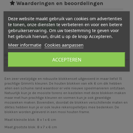
Waarderingen en beoordelingen
Er zijn nog geen beoordelingen
Deze website maakt gebruik van cookies om advertenties
te tonen, onze diensten te verbeteren en voor een betere
Schrijf een beoordeling
gebruikerservaring. Om uw toestemming te geven voor
het gebruik hiervan, drukt u op de knop Accepteren.
Meer informatie
Cookies aanpassen
Beschrijving
ACCEPTEREN
Beoordelingen (0)
Een zeer veelzijdige en robuuste blokkenset uitgevoerd in maar liefst 15
prachtige Grimm's kleuren. De houten blokken van elk 6 cm dik hebben
allen een schuine rand waardoor er vele nieuwe speelmanieren ontstaan.
Natuurlijk kun je de mooiste torens en kastelen met deze blokken maken
maar met hun prachtige kleuren en vormen kun je ook geweldige
mozaieken maken. Bovendien, doordat de blokken verschillende maten en
diktes hebben kun je er ook leuke rekenspelletjes mee bedenken. De
blokken worden geleverd in een mooi houten frame.
Maat kleinste blok: 8 x 1 x 6 cm
Maat grootste blok: 8 x 7 x 6 cm