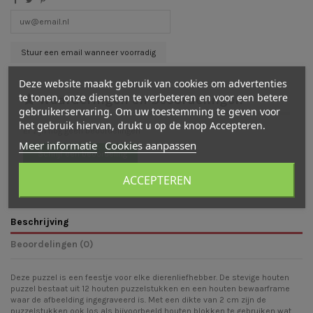
Deze website maakt gebruik van cookies om advertenties
te tonen, onze diensten te verbeteren en voor een betere
Waarderingen en beoordelingen
gebruikerservaring. Om uw toestemming te geven voor
het gebruik hiervan, drukt u op de knop Accepteren.
Er zijn nog geen beoordelingen
Meer informatie
Cookies aanpassen
Schrijf een beoordeling
ACCEPTEREN
Beschrijving
Beoordelingen (0)
Deze puzzel is een feestje voor elke dierenliefhebber. De stevige houten
puzzel bestaat uit 12 houten puzzelstukken en een houten bewaarframe
waar de afbeelding ingegraveerd is. Met een dikte van 2 cm zijn de
puzzelstukken ook los als bijvoorbeeld houten blokken te gebruiken wat