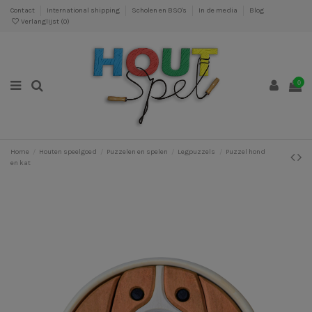
Contact
International shipping
Scholen en BSO's
In de media
Blog
Verlanglijst (
0
)
0
Home
Houten speelgoed
Puzzelen en spelen
Legpuzzels
Puzzel hond
en kat