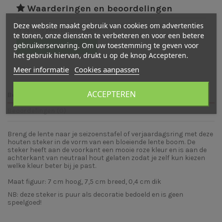
Waarderingen en beoordelingen
Deze website maakt gebruik van cookies om advertenties
Er zijn nog geen beoordelingen
te tonen, onze diensten te verbeteren en voor een betere
gebruikerservaring. Om uw toestemming te geven voor
Schrijf een beoordeling
het gebruik hiervan, drukt u op de knop Accepteren.
Meer informatie
Cookies aanpassen
ACCEPTEREN
Beschrijving
Beoordelingen (0)
Breng de lente naar je seizoenstafel of verjaardagsring met deze
houten steker in de vorm van een bloeiende lente boom. De
steker heeft aan de voorkant een mooie roze kleur en is aan de
achterkant van neutraal hout gelaten zodat je zelf kun kiezen
welke kleur beter bij je past.
Maat figuur: 7 cm hoog, 7,5 cm breed, 0,4 cm dik
NB: deze steker is puur als decoratie bedoeld en is geen
speelgoed!