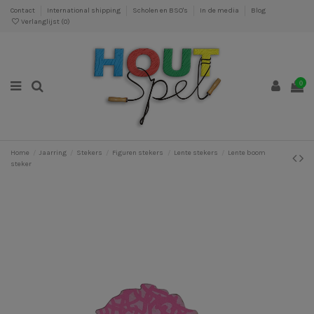
Contact
International shipping
Scholen en BSO's
In de media
Blog
Verlanglijst (
0
)
0
Home
Jaarring
Stekers
Figuren stekers
Lente stekers
Lente boom
steker