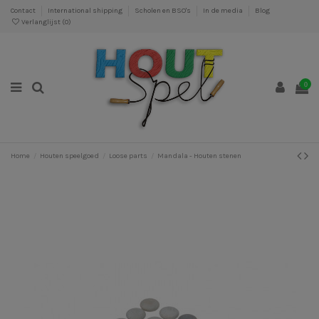
Contact
International shipping
Scholen en BSO's
In de media
Blog
Verlanglijst (
0
)
0
Home
Houten speelgoed
Loose parts
Mandala - Houten stenen