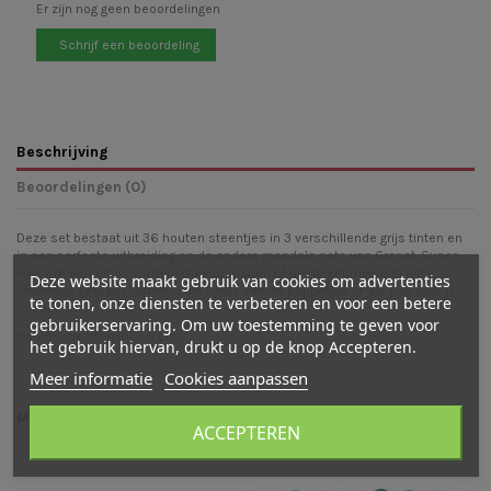
Er zijn nog geen beoordelingen
Schrijf een beoordeling
Beschrijving
Beoordelingen (0)
Deze set bestaat uit 36 houten steentjes in 3 verschillende grijs tinten en
is een perfecte uitbreiding op de andere mandala sets van Grapat. Super
leuk om eindeloos vormen mee te maken of om te gebruiken in het
Deze website maakt gebruik van cookies om advertenties
creatieve spel bijvoorbeeld als basis van de poppetjes of als pad voor je
te tonen, onze diensten te verbeteren en voor een betere
poppenhuis.
gebruikerservaring. Om uw toestemming te geven voor
Doorsnede stenen: 2,5 cm
het gebruik hiervan, drukt u op de knop Accepteren.
Meer informatie
Cookies aanpassen
Mogelijk vind je ook leuk
ACCEPTEREN