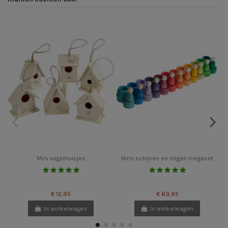
Mini vogelhuisjes
Nins schijven en ringen megaset
€ 12,95
€ 69,95
In winkelwagen
In winkelwagen