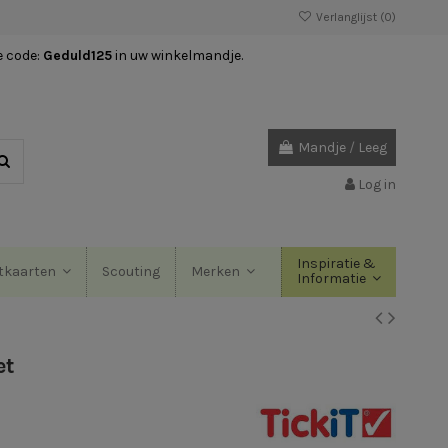
Verlanglijst (
0
)
e code:
Geduld125
in uw winkelmandje.
Mandje
/
Leeg
Log in
Inspiratie &
Scouting
tkaarten
Merken
Informatie
et