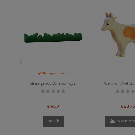
Niet op voorraad
Gras groot Bumbu Toys
Koe bruin/wit B
€ 6,50
€ 23,75
Bekijk
In winke