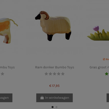
Ni
umbu Toys
Ram donker Bumbo Toys
Gras groot 
€ 17,95
lwagen
In winkelwagen