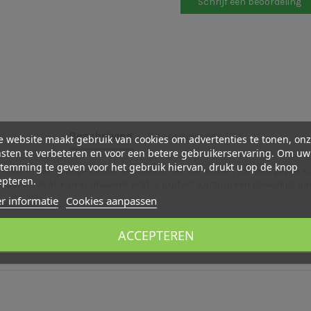
Schrijf een beoordeling
Beschrijving
Beoordelingen (0)
 website maakt gebruik van cookies om advertenties te tonen, on
sten te verbeteren en voor een betere gebruikerservaring. Om uw
temming te geven voor het gebruik hiervan, drukt u op de knop
rmen en een stevige katoenen bewaar tas. De houten vormen geven kin
epteren.
 waar in? Wat kan er draaien? Wat is groter? Kortom een geweldige ba
r informatie
Cookies aanpassen
nderdeel: 9 cm
ACCEPTEREN