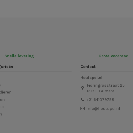
Snelle levering
Grote voorraad
gorieën
Contact
Houtspel.nl
s
Fioringrasstraat 25
1313 LB Almere
dieren
len
+31 641079798
ie
info@houtspel.nl
en