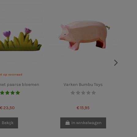
et op voorraad
met paarse bloemen
Varken Bumbu Toys
Wor
sei
€ 23,50
€ 15,95
Bekijk
In winkelwagen