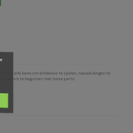
ze
deren alle kans om eindeloos te spelen, nieuwe dingen te
sis set om te beginnen met loose parts.