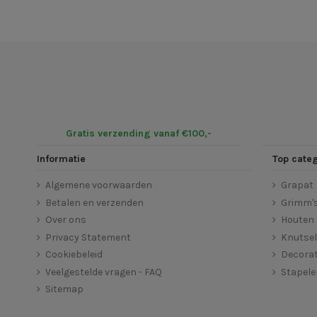
Gratis verzending vanaf €100,-
Informatie
Top cate
Algemene voorwaarden
Grapat
Betalen en verzenden
Grimm'
Over ons
Houten 
Privacy Statement
Knutse
Cookiebeleid
Decorat
Veelgestelde vragen - FAQ
Stapel
Sitemap