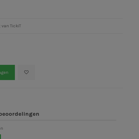
 van TickiT
agen
beoordelingen
en