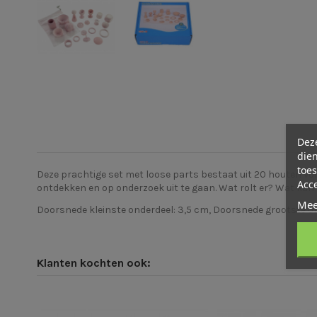
Deze
dien
toes
Deze prachtige set met loose parts bestaat uit 20 houten vo
Acc
ontdekken en op onderzoek uit te gaan. Wat rolt er? Wat kan
Mee
Doorsnede kleinste onderdeel: 3,5 cm, Doorsnede grootste o
Klanten kochten ook: