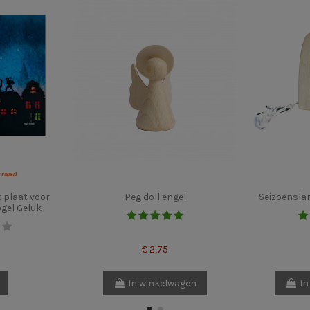
rraad
 plaat voor
Peg doll engel
Seizoensla
gel Geluk
€ 2,75
In winkelwagen
In