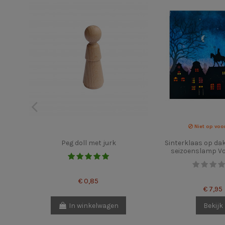
Niet op voo
Peg doll met jurk
Sinterklaas op dak
seizoenslamp Vo
€ 0,85
€ 7,95
In winkelwagen
Bekijk