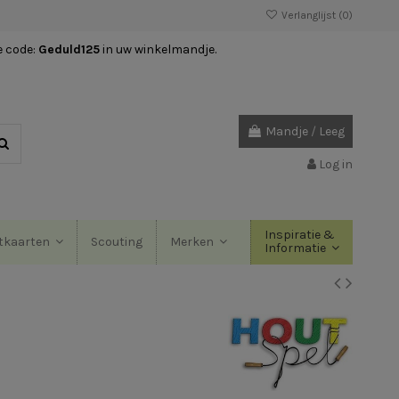
Verlanglijst (
0
)
e code:
Geduld125
in uw winkelmandje.
Mandje
/
Leeg
Log in
Inspiratie &
Scouting
tkaarten
Merken
Informatie