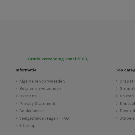
Gratis verzending vanaf €100,-
Informatie
Top cate
Algemene voorwaarden
Grapat
Betalen en verzenden
Grimm'
Over ons
Houten 
Privacy Statement
Knutse
Cookiebeleid
Decorat
Veelgestelde vragen - FAQ
Stapel
Sitemap