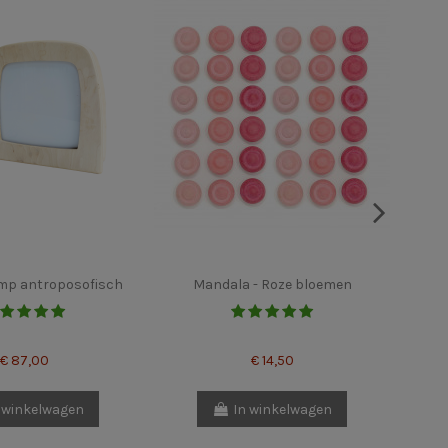
mp antroposofisch
Mandala - Roze bloemen
Kerst
€ 87,00
€ 14,50
 winkelwagen
In winkelwagen