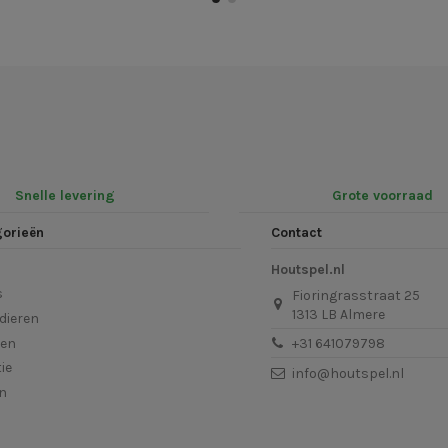
Snelle levering
Grote voorraad
gorieën
Contact
Houtspel.nl
s
Fioringrasstraat 25
1313 LB Almere
dieren
len
+31 641079798
ie
info@houtspel.nl
en