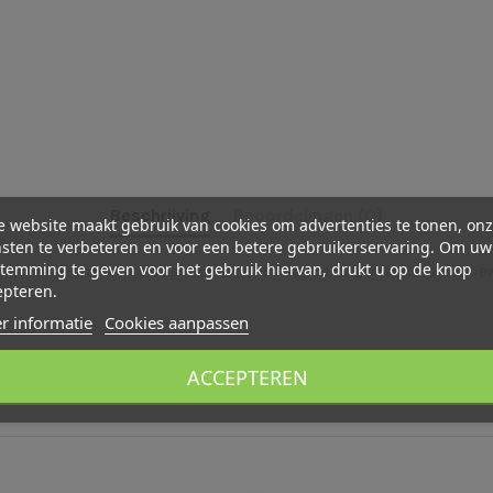
Beschrijving
Beoordelingen (0)
 website maakt gebruik van cookies om advertenties te tonen, on
sten te verbeteren en voor een betere gebruikerservaring. Om uw
temming te geven voor het gebruik hiervan, drukt u op de knop
f om te gebruiken op de seizoenstafel. De appel is gemaakt van onbew
epteren.
r informatie
Cookies aanpassen
ACCEPTEREN