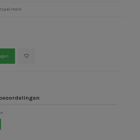
tspel merk
agen
beoordelingen
en