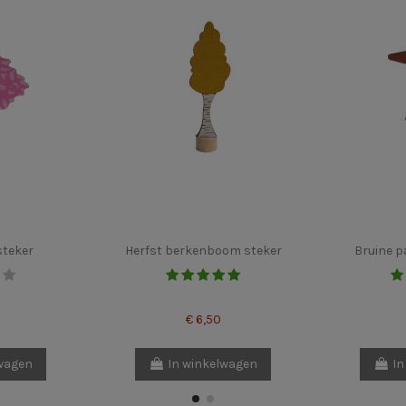
steker
Herfst berkenboom steker
Bruine p
€ 6,50
lwagen
In winkelwagen
In