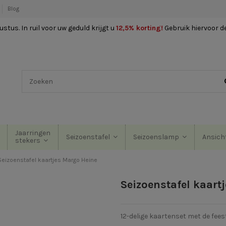
Blog
stus. In ruil voor uw geduld krijgt u
12,5% korting
!
Gebruik hiervoor d
Jaarringen
Seizoenstafel
Seizoenslamp
Ansich
stekers
Seizoenstafel kaartjes Margo Heine
Seizoenstafel kaart
12-delige kaartenset met de fee