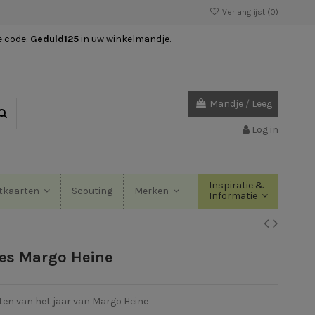
Verlanglijst (
0
)
e code:
Geduld125
in uw winkelmandje.
Mandje
/
Leeg
Log in
Inspiratie &
Scouting
tkaarten
Merken
Informatie
jes Margo Heine
sten van het jaar van Margo Heine