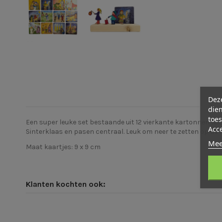
Deze
dien
toes
Een super leuke set bestaande uit 12 vierkante kartonnen kaa
Acc
Sinterklaas en pasen centraal. Leuk om neer te zetten op de s
Mee
Maat kaartjes: 9 x 9 cm
Klanten kochten ook: