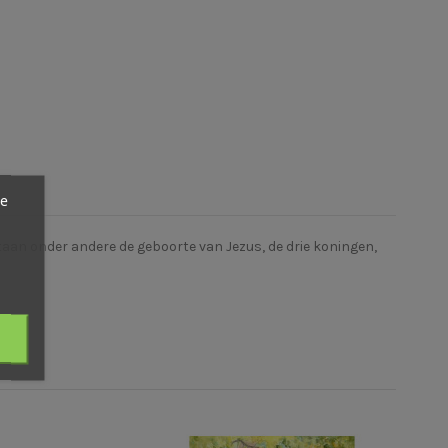
ze
taan onder andere de geboorte van Jezus, de drie koningen,