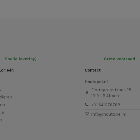
Snelle levering
Grote voorraad
gorieën
Contact
Houtspel.nl
s
Fioringrasstraat 25
1313 LB Almere
dieren
len
+31 641079798
ie
info@houtspel.nl
en