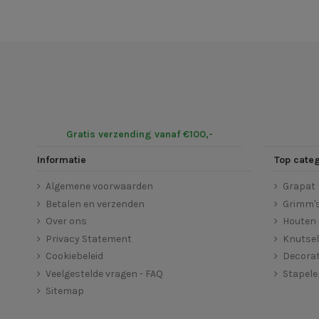
Gratis verzending vanaf €100,-
Informatie
Top cate
Algemene voorwaarden
Grapat
Betalen en verzenden
Grimm'
Over ons
Houten 
Privacy Statement
Knutse
Cookiebeleid
Decorat
Veelgestelde vragen - FAQ
Stapel
Sitemap