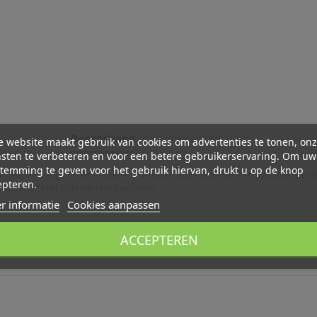
Beschrijving
Beoordelingen (0)
 website maakt gebruik van cookies om advertenties te tonen, on
sten te verbeteren en voor een betere gebruikerservaring. Om uw
temming te geven voor het gebruik hiervan, drukt u op de knop
rtjes met afgeronde hoeken met daarop de feesten van het jaar. Zo s
epteren.
eizoenstafel of je verjaardagsring.
r informatie
Cookies aanpassen
ACCEPTEREN