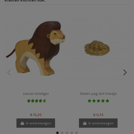
Klanten kochten ook:
Leeuw Holztiger
Rieten peg doll hoedje
€ 15,25
€ 0,75
In winkelwagen
In winkelwagen