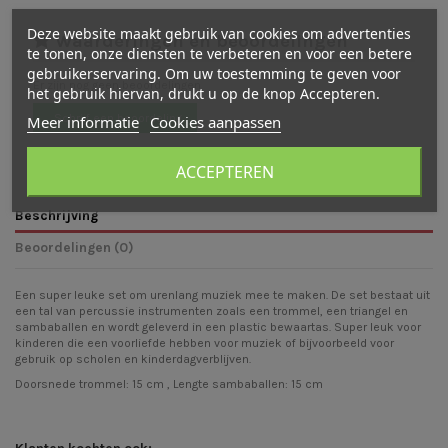
Deze website maakt gebruik van cookies om advertenties
Waarderingen en beoordelingen
te tonen, onze diensten te verbeteren en voor een betere
gebruikerservaring. Om uw toestemming te geven voor
Er zijn nog geen beoordelingen
het gebruik hiervan, drukt u op de knop Accepteren.
Schrijf een beoordeling
Meer informatie
Cookies aanpassen
ACCEPTEREN
Beschrijving
Beoordelingen (0)
Een super leuke set om urenlang muziek mee te maken. De set bestaat uit
een tal van percussie instrumenten zoals een trommel, een triangel en
sambaballen en wordt geleverd in een plastic bewaartas. Super leuk voor
kinderen die een voorliefde hebben voor muziek of bijvoorbeeld voor
gebruik op scholen en kinderdagverblijven.
Doorsnede trommel: 15 cm , Lengte sambaballen: 15 cm