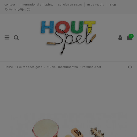
Contact
International shipping
Scholen en BSO's
In de media
Blog
Verlanglijst (
0
)
0
Home
Houten speelgoed
Muziek instrumenten
Percussie set