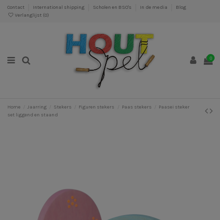
Contact
International shipping
Scholen en BSO's
In de media
Blog
Verlanglijst (
0
)
0
Home
Jaarring
Stekers
Figuren stekers
Paas stekers
Paasei steker
set liggend en staand