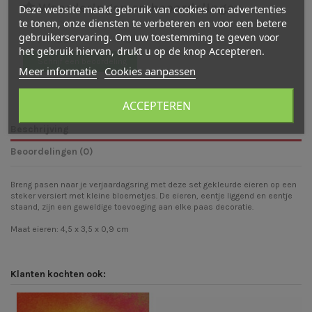
Waarderingen en beoordelingen
Deze website maakt gebruik van cookies om advertenties
te tonen, onze diensten te verbeteren en voor een betere
gebruikerservaring. Om uw toestemming te geven voor
Er zijn nog geen beoordelingen
het gebruik hiervan, drukt u op de knop Accepteren.
Schrijf een beoordeling
Meer informatie
Cookies aanpassen
ACCEPTEREN
Beschrijving
Beoordelingen (0)
Breng pasen naar je verjaardagsring met deze set gekleurde eieren op een
steker versiert met kleine bloemetjes. De eieren, eentje liggend en eentje
staand, zijn een geweldige toevoeging aan elke paas decoratie.
Maat eieren: 4,5 x 3,5 x 0,9 cm
Klanten kochten ook: