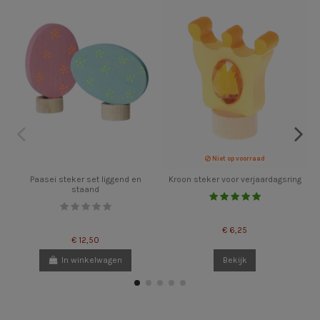
Niet op voorraad
Paasei steker set liggend en
Kroon steker voor verjaardagsring
staand
€ 6,25
€ 12,50
In winkelwagen
Bekijk