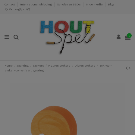
Contact
International shipping
Scholen en BSO's
In de media
Blog
Verlanglijst (
0
)
0
Home
Jaarring
Stekers
Figuren stekers
Dieren stekers
Eekhoorn
steker voor verjaardagsring