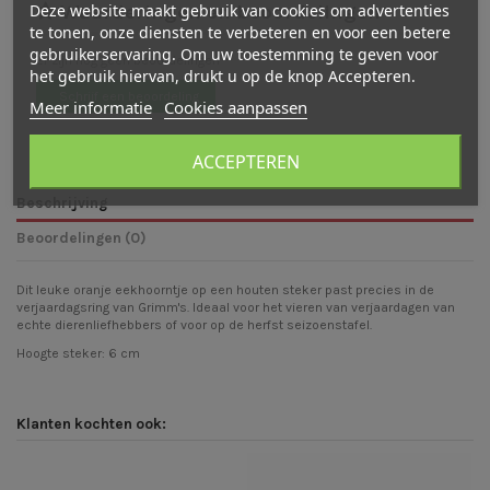
Deze website maakt gebruik van cookies om advertenties
Waarderingen en beoordelingen
te tonen, onze diensten te verbeteren en voor een betere
gebruikerservaring. Om uw toestemming te geven voor
Er zijn nog geen beoordelingen
het gebruik hiervan, drukt u op de knop Accepteren.
Schrijf een beoordeling
Meer informatie
Cookies aanpassen
ACCEPTEREN
Beschrijving
Beoordelingen (0)
Dit leuke oranje eekhoorntje op een houten steker past precies in de
verjaardagsring van Grimm's. Ideaal voor het vieren van verjaardagen van
echte dierenliefhebbers of voor op de herfst seizoenstafel.
Hoogte steker: 6 cm
Klanten kochten ook: