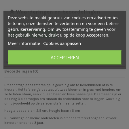
Waarderingen en beoordelingen
Deze website maakt gebruik van cookies om advertenties
te tonen, onze diensten te verbeteren en voor een betere
Er zijn nog geen beoordelingen
gebruikerservaring. Om uw toestemming te geven voor
het gebruik hiervan, drukt u op de knop Accepteren.
Schrijf een beoordeling
Meer informatie
Cookies aanpassen
ACCEPTEREN
Beschrijving
Beoordelingen (0)
Dit schattige paas tafereeltje is geweldig om te beschilderen of in te
kleuren. Het tafereeltje bestaat uit twee bloemen in gras met houders om
ze te laten staan, een kip, een haan en twee paaseitjes. Daarnaast zijn er
ook nog 3 bloemetjes om tussen de onderdelen neer te leggen. Geweldig
om bijvoorbeeld op de seizoenstafel neer te zetten.
Hoogte paaseieren: 2,5 cm, Hoogte haan : 6 cm
NB: vanwege de kleine onderdelen is dit paas tafereel ongeschikt voor
kinderen onder de 3 jaar.