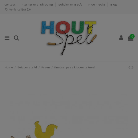
Contact
International shipping
Scholen en BSO's
In de media
Blog
Verlanglijst (
0
)
0
Home
Seizoenstafel
Pasen
Knutsel paas kippen tafereel