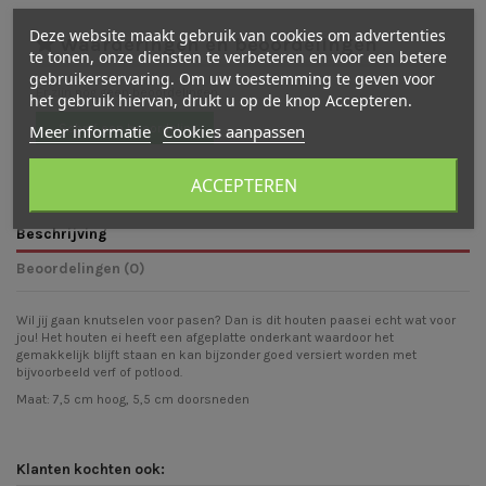
Deze website maakt gebruik van cookies om advertenties
Waarderingen en beoordelingen
te tonen, onze diensten te verbeteren en voor een betere
gebruikerservaring. Om uw toestemming te geven voor
Er zijn nog geen beoordelingen
het gebruik hiervan, drukt u op de knop Accepteren.
Meer informatie
Cookies aanpassen
Schrijf een beoordeling
ACCEPTEREN
Beschrijving
Beoordelingen (0)
Wil jij gaan knutselen voor pasen? Dan is dit houten paasei echt wat voor
jou! Het houten ei heeft een afgeplatte onderkant waardoor het
gemakkelijk blijft staan en kan bijzonder goed versiert worden met
bijvoorbeeld verf of potlood.
Maat: 7,5 cm hoog, 5,5 cm doorsneden
Klanten kochten ook: