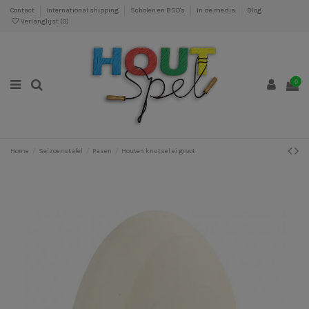
Contact
International shipping
Scholen en BSO's
In de media
Blog
Verlanglijst (
0
)
0
Home
Seizoenstafel
Pasen
Houten knutsel ei groot