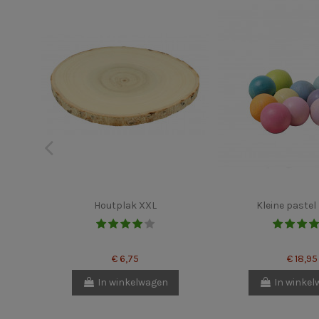
Houtplak XXL
Kleine pastel
€ 6,75
€ 18,95
In winkelwagen
In winke