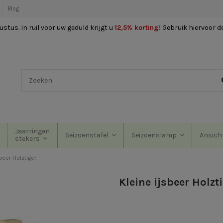
Blog
stus. In ruil voor uw geduld krijgt u
12,5% korting
!
Gebruik hiervoor d
Jaarringen
Seizoenstafel
Seizoenslamp
Ansich
stekers
beer Holztiger
Kleine ijsbeer Holzt