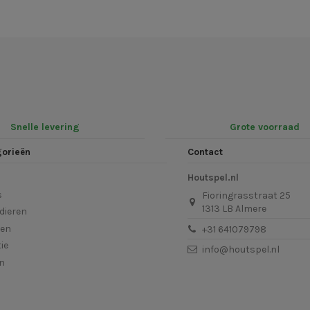
Snelle levering
Grote voorraad
gorieën
Contact
Houtspel.nl
s
Fioringrasstraat 25
1313 LB Almere
dieren
len
+31 641079798
ie
info@houtspel.nl
en