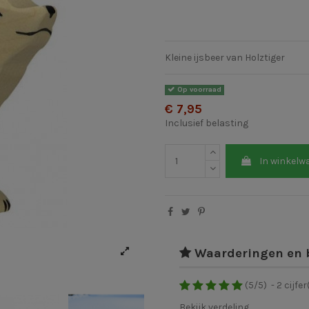
Kleine ijsbeer van Holztiger
Op voorraad
€ 7,95
Inclusief belasting
In winkelw
Waarderingen en 
(
5
/
5
)
-
2
cijfer
Bekijk verdeling