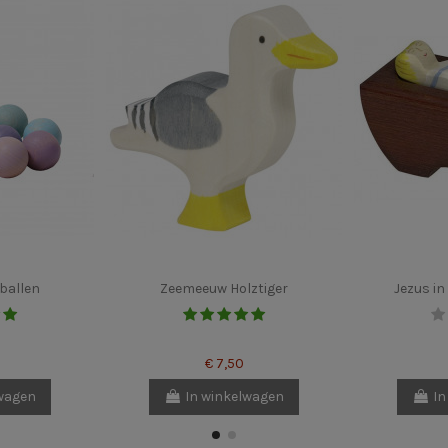
 ballen
Zeemeeuw Holztiger
Jezus in
€ 7,50
lwagen
In winkelwagen
In