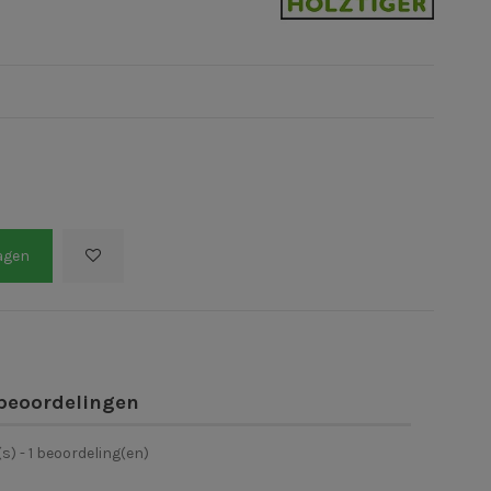
agen
beoordelingen
(s) -
1
beoordeling(en)