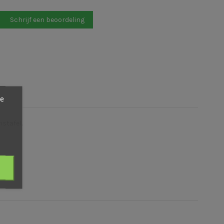
Schrijf een beoordeling
ze
nstafel.