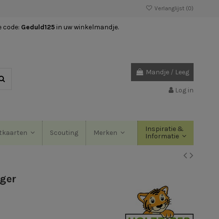
Verlanglijst (
0
)
e code:
Geduld125
in uw winkelmandje.
Mandje
/
Leeg
Log in
Inspiratie &
Scouting
tkaarten
Merken
Informatie
iger