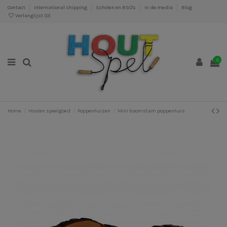
Contact
International shipping
Scholen en BSO's
In de media
Blog
Verlanglijst (
0
)
0
Home
Houten speelgoed
Poppenhuizen
Mini boomstam poppenhuis