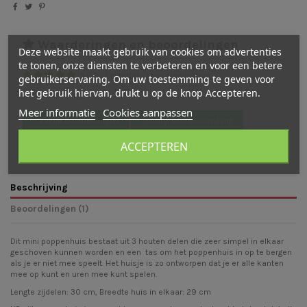
Waarderingen en beoordelingen
Deze website maakt gebruik van cookies om advertenties
te tonen, onze diensten te verbeteren en voor een betere
(
5
/
5
)
-
1
cijfer(s) -
1
beoordeling(en)
gebruikerservaring. Om uw toestemming te geven voor
het gebruik hiervan, drukt u op de knop Accepteren.
Bekijk verdeling
Meer informatie
Cookies aanpassen
Bekijk beoordelingen
Schrijf een beoordeling
ACCEPTEREN
Beschrijving
Beoordelingen (1)
Dit mini poppenhuis bestaat uit 3 houten delen die zeer simpel in elkaar
geschoven kunnen worden en een tas om het poppenhuis in op te bergen
als je er niet mee speelt. Het huisje is zo ontworpen dat je er alle kanten
mee op kunt en uren mee kunt spelen.
Lengte zijdelen: 30 cm, Breedte huis in elkaar: 29 cm