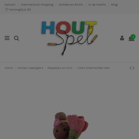
Contact
International shipping
Scholen en BSO's
In de media
Blog
Verlanglijst (
0
)
0
Home
Houten speelgoed
Poppetjes en nins
Vilten bloemenfee roze