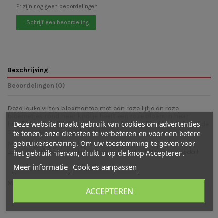
Er zijn nog geen beoordelingen
Schrijf een beoordeling
Beschrijving
Beoordelingen (0)
Deze leuke vilten bloemenfee met een roze lijfje en roze
bloemetjes rond haar knotje heeft een roze bloem in haar
Deze website maakt gebruik van cookies om advertenties
handen en is een feestje om mee te spelen of om bijvoorbeeld de
seizoenstafel mee aan te kleden.
te tonen, onze diensten te verbeteren en voor een betere
gebruikerservaring. Om uw toestemming te geven voor
Maat: 13 cm hoog, 5 cm breed, 5 cm dik
het gebruik hiervan, drukt u op de knop Accepteren.
Let op: deze bloemenfee is enkel als decoratie bedoeld en niet om mee te spelen!
Meer informatie
Cookies aanpassen
Mogelijk vind je ook leuk
ACCEPTEREN