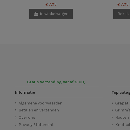
€ 7,95
€ 7,95
In winkelwagen
Bekijk
Gratis verzending vanaf €100,-
Informatie
Top cate
Algemene voorwaarden
Grapat
Betalen en verzenden
Grimm'
Over ons
Houten 
Privacy Statement
Knutse