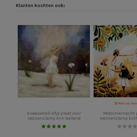
Klanten kochten ook:
Niet op voo
Sneeuwklok elfje plaat voor
Midzomernacht p
seizoenslamp Ann Galland
seizoenslamp Est