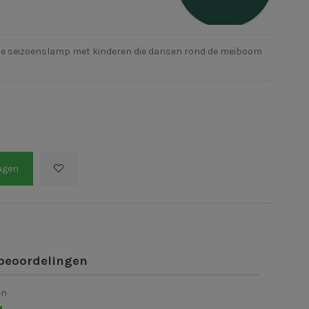
n de seizoenslamp met kinderen die dansen rond de meiboom
agen
beoordelingen
en