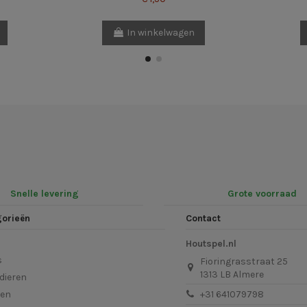
In winkelwagen
Snelle levering
Grote voorraad
gorieën
Contact
Houtspel.nl
s
Fioringrasstraat 25
1313 LB Almere
dieren
len
+31 641079798