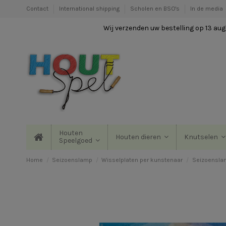
Contact
International shipping
Scholen en BSO's
In de media
Wij verzenden uw bestelling op 13 augu
Houten
Houten dieren
Knutselen
Speelgoed
Home
Seizoenslamp
Wisselplaten per kunstenaar
Seizoenslam