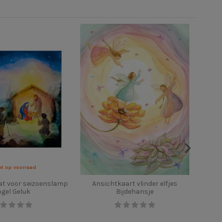
et op voorraad
aat voor seizoenslamp
Ansichtkaart vlinder elfjes
Ver
ogel Geluk
Bijdehansje