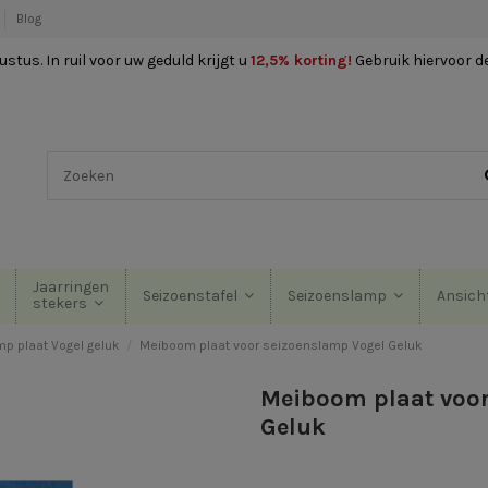
Blog
stus. In ruil voor uw geduld krijgt u
12,5% korting
!
Gebruik hiervoor d
Jaarringen
Seizoenstafel
Seizoenslamp
Ansich
stekers
p plaat Vogel geluk
Meiboom plaat voor seizoenslamp Vogel Geluk
Meiboom plaat voor
Geluk