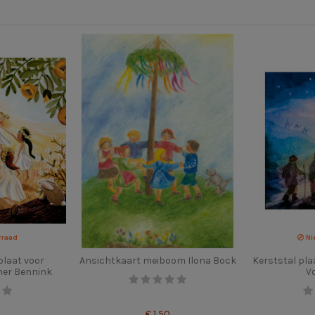
rraad
Ni
laat voor
Ansichtkaart meiboom Ilona Bock
Kerststal pl
her Bennink
V
€ 1,50