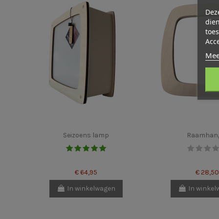
Deze
dien
toes
Acc
Mee
Seizoens lamp
Raamhan
€ 64,95
€ 28,50
In winkelwagen
In winke