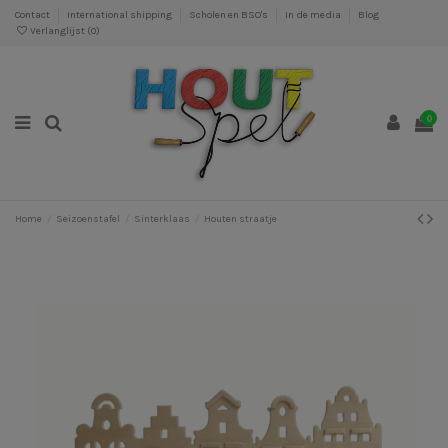
Contact
International shipping
Scholen en BSO's
In de media
Blog
Verlanglijst (
0
)
0
Home
Seizoenstafel
Sinterklaas
Houten straatje