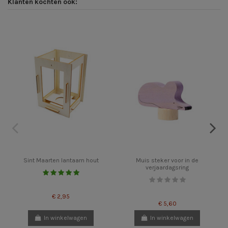
Klanten kochten ook:
Sint Maarten lantaarn hout
Muis steker voor in de
verjaardagsring
€ 2,95
€ 5,60
In winkelwagen
In winkelwagen