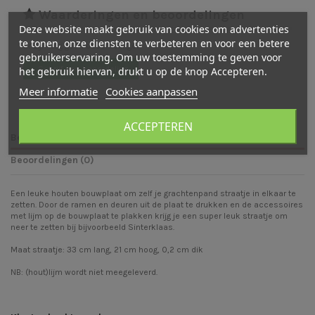
Waarderingen en beoordelingen
Deze website maakt gebruik van cookies om advertenties
te tonen, onze diensten te verbeteren en voor een betere
Er zijn nog geen beoordelingen
gebruikerservaring. Om uw toestemming te geven voor
Schrijf een beoordeling
het gebruik hiervan, drukt u op de knop Accepteren.
Meer informatie
Cookies aanpassen
ACCEPTEREN
Beschrijving
Beoordelingen (0)
Een leuke houten bouwplaat om zelf je grachtenpand straatje in elkaar te
zetten. Door de ramen en deuren uit de plaat te drukken en de accessoires
met lijm op de bouwplaat te plakken krijg je een super leuk straatje om
neer te zetten bij bijvoorbeeld Sinterklaas.
Maat straatje: 33 cm lang, 21 cm hoog, 0,2 cm dik
NB: (hout)lijm wordt niet meegeleverd.