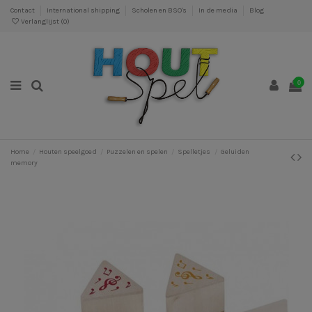
Contact
International shipping
Scholen en BSO's
In de media
Blog
Verlanglijst (
0
)
0
Home
Houten speelgoed
Puzzelen en spelen
Spelletjes
Geluiden
memory