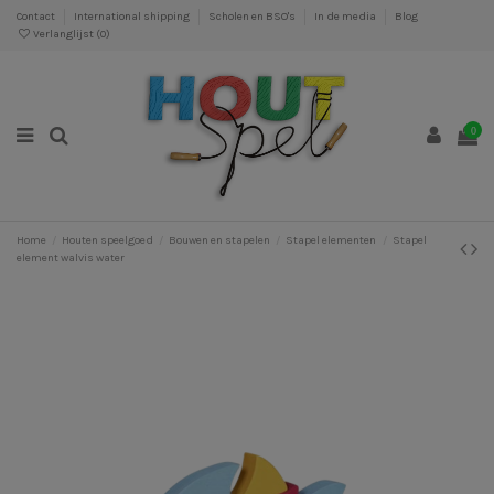
Contact
International shipping
Scholen en BSO's
In de media
Blog
Verlanglijst (
0
)
0
Home
Houten speelgoed
Bouwen en stapelen
Stapel elementen
Stapel
element walvis water