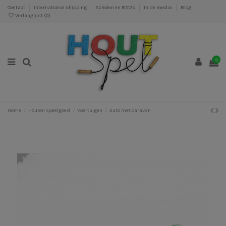
Contact
International shipping
Scholen en BSO's
In de media
Blog
Verlanglijst (
0
)
0
Home
Houten speelgoed
Voertuigen
Auto met caravan