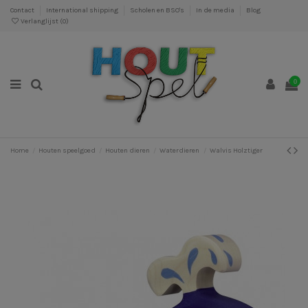
Contact
International shipping
Scholen en BSO's
In de media
Blog
Verlanglijst (
0
)
0
Home
Houten speelgoed
Houten dieren
Waterdieren
Walvis Holztiger