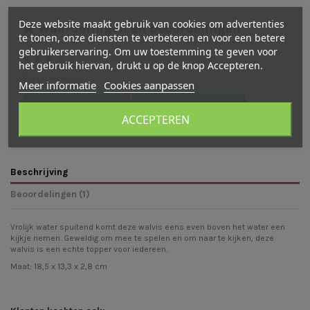
Deze website maakt gebruik van cookies om advertenties
Waarderingen en beoordelingen
te tonen, onze diensten te verbeteren en voor een betere
gebruikerservaring. Om uw toestemming te geven voor
(
3
/
5
)
-
1
cijfer(s) -
1
beoordeling(en)
het gebruik hiervan, drukt u op de knop Accepteren.
Bekijk verdeling
Meer informatie
Cookies aanpassen
Bekijk beoordelingen
Schrijf een beoordeling
ACCEPTEREN
Beschrijving
Beoordelingen (1)
Vrolijk water spuitend komt deze walvis eens even boven het water een
kijkje nemen. Geweldig om mee te spelen en om naar te kijken, deze
walvis is een echte topper voor iedereen.
Maat: 18,5 x 13,3 x 2,8 cm