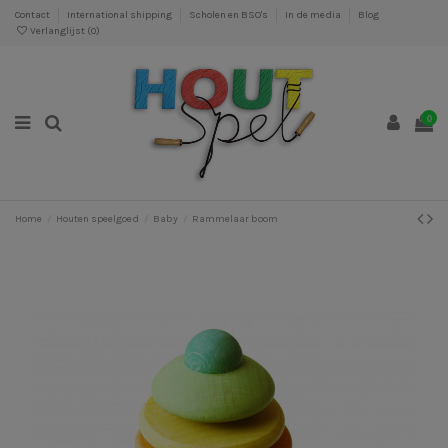
Contact
International shipping
Scholen en BSO's
In de media
Blog
Verlanglijst (
0
)
0
Home
Houten speelgoed
Baby
Rammelaar boom