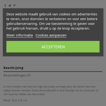
Deze website maakt gebruik van cookies om advertenties
Waarderingen en beoordelingen
te tonen, onze diensten te verbeteren en voor een betere
gebruikerservaring. Om uw toestemming te geven voor
het gebruik hiervan, drukt u op de knop Accepteren.
(
5
/
5
)
-
1
cijfer(s) -
1
beoordeling(en)
Meer informatie
Cookies aanpassen
Bekijk verdeling
Bekijk beoordelingen
Schrijf een beoordeling
ACCEPTEREN
Beschrijving
Beoordelingen (1)
In het midden van het bos ligt een baby omringt door de dieren die een
kijkje komen nemen. Deze ansichtkaart is een feestje om te vesturen of
om neer te zetten als decoratie.
Maat: 10,5 x 15 cm