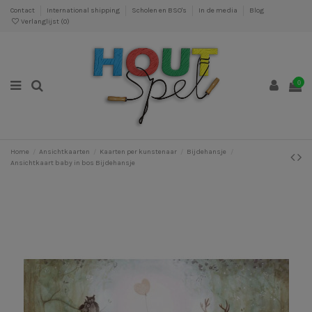
Contact
International shipping
Scholen en BSO's
In de media
Blog
Verlanglijst (
0
)
0
Home
Ansichtkaarten
Kaarten per kunstenaar
Bijdehansje
Ansichtkaart baby in bos Bijdehansje