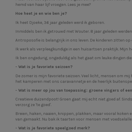
hemd van haar lijf vroegen. Lees je mee?
Hoe heet je en wie ben je?
Ik heet Djoeke, 36 jaar geleden werd ik geboren.
Inmiddels ben ik getrouwd met Wouter. 8 jaar geleden werden o
Antroposofie is belangrijk in ons leven. De kinderen zitten op
Ik werk als verpleegkundige in een huisartsen praktijk. Mijn hel
Ik ben ongedurig, ongeduldig als het gaat om leuke dingen die
- Wat is je favoriete seizoen?
De zomer is mijn favoriete seizoen. Veel licht, mensen om mij
het kamperen met ons caravannetje en de heerlijk buitenspel
- Wat is meer op jou van toepassing: groene vingers of ee
Creatieve duizendpoot! Groen gaat mij echt niet goed af. Sind
verzorg ze 'te goed'.
Breien, haken, naaien, knippen, plakken, maar vooral koken e
van gemaakt. Nu bak ik taarten voor mensen met voedselalle
- Wat is je favoriete speelgoed merk?