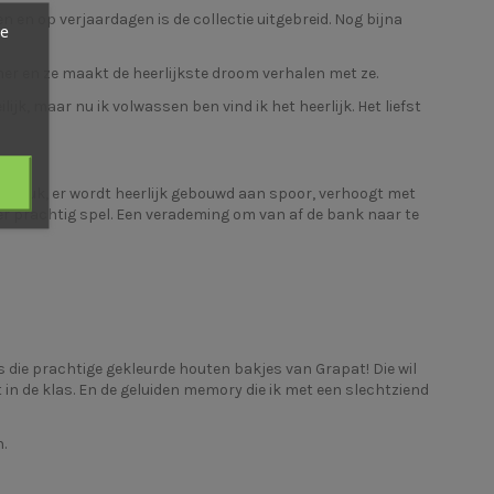
n en op verjaardagen is de collectie uitgebreid. Nog bijna
ze
amer en ze maakt de heerlijkste droom verhalen met ze.
lijk, maar nu ik volwassen ben vind ik het heerlijk. Het liefst
jden leuk, er wordt heerlijk gebouwd aan spoor, verhoogt met
r prachtig spel. Een verademing om van af de bank naar te
s die prachtige
gekleurde houten bakjes
van
Grapat
! Die wil
 in de klas. En de
geluiden memory
die ik met een slechtziend
n.