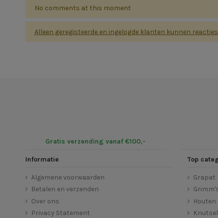
No comments at this moment
Alleen geregisteerde en ingelogde klanten kunnen reactie
Gratis verzending vanaf €100,-
Informatie
Top cate
Algemene voorwaarden
Grapat
Betalen en verzenden
Grimm'
Over ons
Houten 
Privacy Statement
Knutse