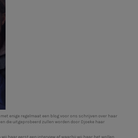
jk met enige regelmaat een blog voor ons schrijven over haar
ten die uitgeprobeerd zullen worden door Djoeke haar
ij haar eerst een interview af waarbij wij haar het wollen