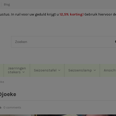
Blog
stus. In ruil voor uw geduld krijgt u
12,5% korting
!
Gebruik hiervoor d
Jaarringen
Seizoenstafel
Seizoenslamp
Ansich
stekers
eke
Djoeke
0 comments