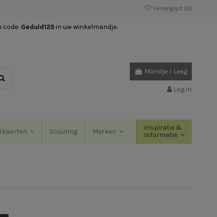
Verlanglijst (
0
)
e code:
Geduld125
in uw winkelmandje.
Mandje
/
Leeg
Log in
Inspiratie &
Scouting
tkaarten
Merken
Informatie