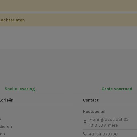
s achterlaten
Snelle levering
Grote voorraad
gorieën
Contact
Houtspel.nl
s
Fioringrasstraat 25
1313 LB Almere
dieren
len
+31 641079798