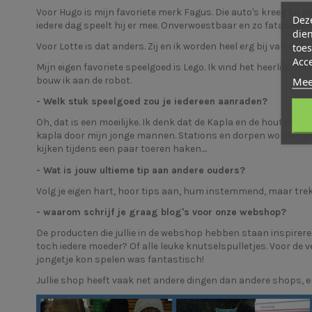
Voor Hugo is mijn favoriete merk Fagus. Die auto's kreeg hij d
Deze
iedere dag speelt hij er mee. Onverwoestbaar en zo fatasievol!
dien
Voor Lotte is dat anders. Zij en ik worden heel erg bij van d
toes
Acc
Mijn eigen favoriete speelgoed is Lego. Ik vind het heerlijk om 
Mee
bouw ik aan de robot.
- Welk stuk speelgoed zou je iedereen aanraden?
Oh, dat is een moeilijke. Ik denk dat de Kapla en de houten tr
kapla door mijn jonge mannen. Stations en dorpen worden ge
kijken tijdens een paar toeren haken....
- Wat is jouw ultieme tip aan andere ouders?
Volg je eigen hart, hoor tips aan, hum instemmend, maar trek
- waarom schrijf je graag blog's voor onze webshop?
De producten die jullie in de webshop hebben staan inspirere
toch iedere moeder? Of alle leuke knutselspulletjes. Voor de 
jongetje kon spelen was fantastisch!
Jullie shop heeft vaak net andere dingen dan andere shops, e