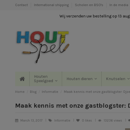
Contact
International shipping
Scholen en BSO's
In de media
Wij verzenden uw bestelling op 13 augu
Houten
Houten dieren
Knutselen
Speelgoed
Home
Blog
Informatie
Maak kennis met onze gastblogster: Djo
Maak kennis met onze gastblogster: 
March 13, 2017
Informatie
0
likes
13236 views