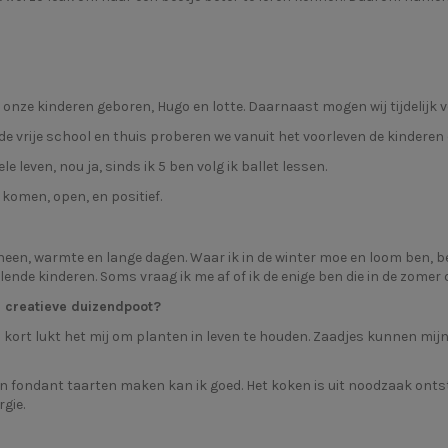
nze kinderen geboren, Hugo en lotte. Daarnaast mogen wij tijdelijk vo
 de vrije school en thuis proberen we vanuit het voorleven de kinderen
e leven, nou ja, sinds ik 5 ben volg ik ballet lessen.
 komen, open, en positief.
 heen, warmte en lange dagen. Waar ik in de winter moe en loom ben, be
ende kinderen. Soms vraag ik me af of ik de enige ben die in de zome
n creatieve duizendpoot?
s kort lukt het mij om planten in leven te houden. Zaadjes kunnen mijn
n fondant taarten maken kan ik goed. Het koken is uit noodzaak ontst
rgie.