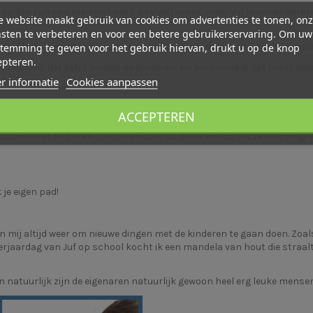
e eerste van opa toen hij 1 werd. Iets wat vroeg, maar op rommelmarkte
 website maakt gebruik van cookies om advertenties te tonen, on
sten te verbeteren en voor een betere gebruikerservaring. Om uw
e Schleich, de regenboog feeen en paarden. Ze staan prachtig in haar k
temming te geven voor het gebruik hiervan, drukt u op de knop
epteren.
te bouwen. Het liefst zonder de kinderen. Als kind vond ik het maar moei
r informatie
Cookies aanpassen
ACCEPTEREN
einbaan een gedeelde eerste plek hebben in ons gezin. Voor alle leefti
bouwd met kapla en treindelen door de dame in huis en samen volgt e
 je eigen pad!
n mij altijd weer om nieuwe dingen met de kinderen te gaan doen. Zoal
verjaardag van Juf op school kocht ik een mandela van hout die straalt
n natuurlijk zijn de eigenaren natuurlijk gewoon heel erg leuke mense