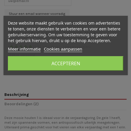
Deze website maakt gebruik van cookies om advertenties
te tonen, onze diensten te verbeteren en voor een betere
Waarderingen en beoordelingen
gebruikerservaring. Om uw toestemming te geven voor
het gebruik hiervan, drukt u op de knop Accepteren.
(
5
/
5
)
-
2
cijfer(s) -
1
beoordeling(en)
Meer informatie
Cookies aanpassen
Bekijk verdeling
ACCEPTEREN
Bekijk beoordelingen
Schrijf een beoordeling
Beschrijving
Beoordelingen (2)
Deze mooie houten 1 is ideaal voor in de verjaardagsring. De gele 1 heeft,
met zijn spannende vormen, een antroposofisch uiterlijk meegekregen.
Uiteraard prima geschikt voor het vieren van elke verjaardag met een 1 erin.