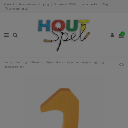
Contact
International shipping
Scholen en BSO's
In de media
Blog
Verlanglijst (
0
)
0
Home
Jaarring
Stekers
Cijfer stekers
Cijfer 1 voor verjaardagsring
antroposofisch