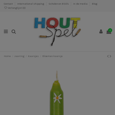
Contact
International shipping
Scholen en BSO's
In de media
Blog
Verlanglijst (
0
)
0
Home
Jaarring
Kaarsjes
Bloemen kaarsje