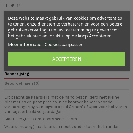
Deze website maakt gebruik van cookies om advertenties
Waarderingen en beoordelingen
te tonen, onze diensten te verbeteren en voor een betere
gebruikerservaring. Om uw toestemming te geven voor
Er zijn nog geen beoordelingen
het gebruik hiervan, drukt u op de knop Accepteren.
Meer informatie
Cookies aanpassen
Schrijf een beoordeling
ACCEPTEREN
Beschrijving
Beoordelingen (0)
Dit prachtige kaarsje is met de hand beschilderd met kleine
bloemetjes en past precies in de kaarsenhouder voor de
verjaardagsring van bijvoorbeeld Grimm's. Super voor het vieren
van bijvoorbeeld verjaardagen.
Maat: lengte: 10 cm, doorsnede: 1,2 cm
Waarschuwing: laat kaarsen nooit zonder toezicht branden!