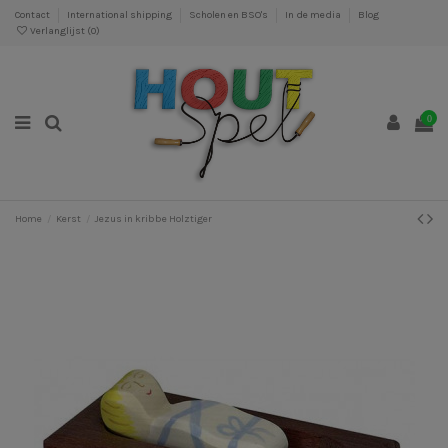
Contact
International shipping
Scholen en BSO's
In de media
Blog
Verlanglijst (
0
)
0
Home
Kerst
Jezus in kribbe Holztiger