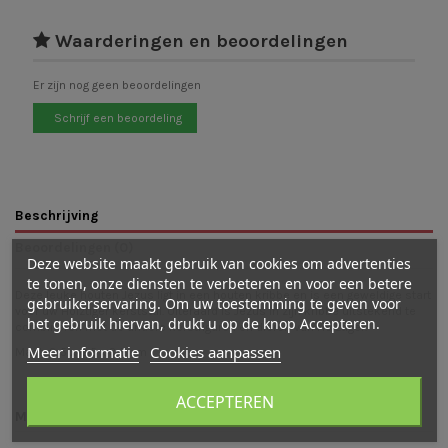
Waarderingen en beoordelingen
Er zijn nog geen beoordelingen
Schrijf een beoordeling
Beschrijving
Beoordelingen (0)
Deze website maakt gebruik van cookies om advertenties
te tonen, onze diensten te verbeteren en voor een betere
Deze leuke houten Jezus ligt in een houten kribbe en is een geweldige start
gebruikerservaring. Om uw toestemming te geven voor
voor uw Holztiger kerststal. Uiteraard is Jezus in zijn kribbe uitstekend te
het gebruik hiervan, drukt u op de knop Accepteren.
combineren met de andere kerstfiguren en dieren van Holztiger.
Meer informatie
Cookies aanpassen
Maat: 9,5 x 6,5 x 3,5 cm
ACCEPTEREN
Mogelijk vind je ook leuk