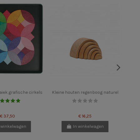
ek grafische cirkels
Kleine houten regenboog naturel
M
€ 37,50
€ 16,25
 winkelwagen
In winkelwagen