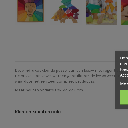
Deze
dien
toes
Deze indrukwekkende puzzel van een leeuw met regenboog manen
Acc
De puzzel kan zowel worden gebruikt om de leeuw weer terug 
waardoor het een zeer compleet product is.
Mee
Maat houten onderplank: 44 x 44 cm
Klanten kochten ook: