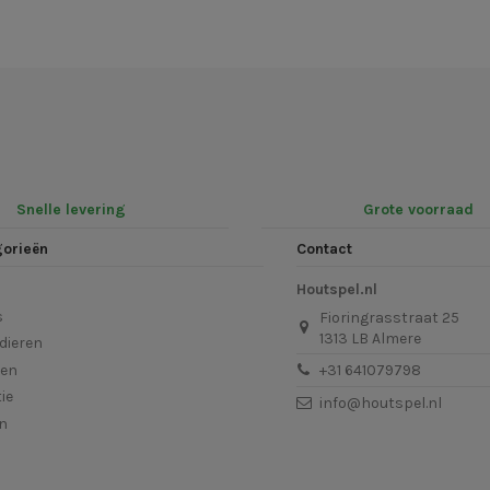
Snelle levering
Grote voorraad
gorieën
Contact
Houtspel.nl
s
Fioringrasstraat 25
1313 LB Almere
dieren
len
+31 641079798
ie
info@houtspel.nl
en