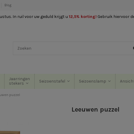
Blog
stus. In ruil voor uw geduld krijgt u
12,5% korting
!
Gebruik hiervoor d
Jaarringen
Seizoenstafel
Seizoenslamp
Ansich
stekers
uwen puzzel
Leeuwen puzzel