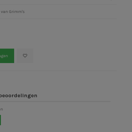
l van Grimm's
agen
beoordelingen
en