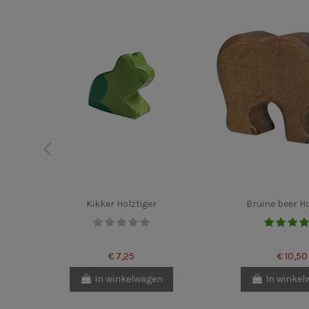
Kikker Holztiger
Bruine beer Ho
€ 7,25
€ 10,50
In winkelwagen
In winke