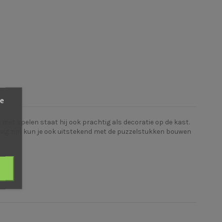
ze
met spelen staat hij ook prachtig als decoratie op de kast.
evig zijn kun je ook uitstekend met de puzzelstukken bouwen