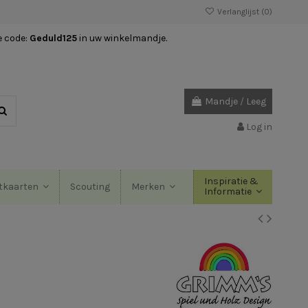
Verlanglijst (
0
)
e code:
Geduld125
in uw winkelmandje.
Mandje
/
Leeg
Log in
Inspiratie &
Scouting
tkaarten
Merken
Informatie