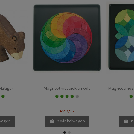
lztiger
Magneetmozaiek cirkels
Magneetmozai
€ 49,95
lwagen
In winkelwagen
In