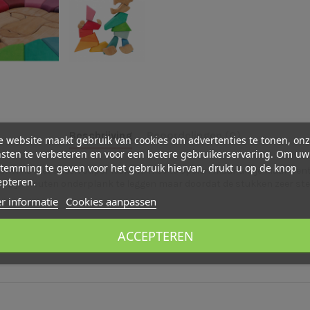
Beschrijving
Beoordelingen (0)
 website maakt gebruik van cookies om advertenties te tonen, on
sten te verbeteren en voor een betere gebruikerservaring. Om uw
temming te geven voor het gebruik hiervan, drukt u op de knop
 is niet alleen super leuk om mee te spelen maar als je klaar bent 
epteren.
in zijn houten onderplank te leggen maar doordat de stukken zeer st
r informatie
Cookies aanpassen
ACCEPTEREN