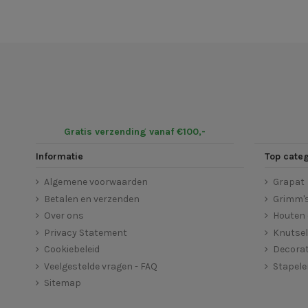
Gratis verzending vanaf €100,-
Informatie
Top cate
Algemene voorwaarden
Grapat
Betalen en verzenden
Grimm'
Over ons
Houten 
Privacy Statement
Knutse
Cookiebeleid
Decorat
Veelgestelde vragen - FAQ
Stapel
Sitemap