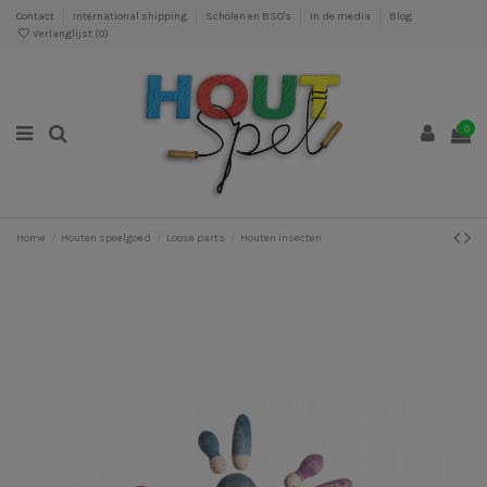
Contact
International shipping
Scholen en BSO's
In de media
Blog
Verlanglijst (
0
)
0
Home
Houten speelgoed
Loose parts
Houten insecten