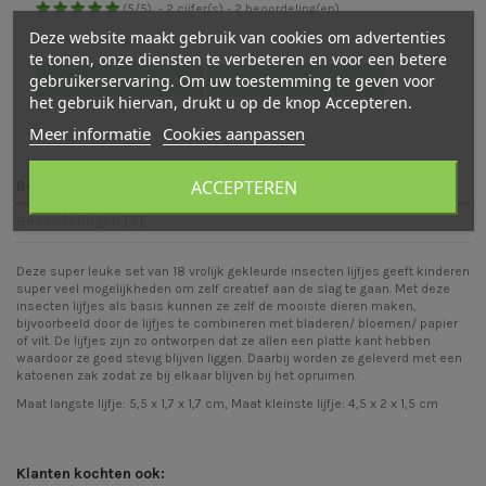
(
5
/
5
)
-
2
cijfer(s) -
2
beoordeling(en)
Deze website maakt gebruik van cookies om advertenties
Bekijk verdeling
te tonen, onze diensten te verbeteren en voor een betere
gebruikerservaring. Om uw toestemming te geven voor
Bekijk beoordelingen
Schrijf een beoordeling
het gebruik hiervan, drukt u op de knop Accepteren.
Meer informatie
Cookies aanpassen
ACCEPTEREN
Beschrijving
Beoordelingen (2)
Deze super leuke set van 18 vrolijk gekleurde insecten lijfjes geeft kinderen
super veel mogelijkheden om zelf creatief aan de slag te gaan. Met deze
insecten lijfjes als basis kunnen ze zelf de mooiste dieren maken,
bijvoorbeeld door de lijfjes te combineren met bladeren/ bloemen/ papier
of vilt. De lijfjes zijn zo ontworpen dat ze allen een platte kant hebben
waardoor ze goed stevig blijven liggen. Daarbij worden ze geleverd met een
katoenen zak zodat ze bij elkaar blijven bij het opruimen.
Maat langste lijfje: 5,5 x 1,7 x 1,7 cm, Maat kleinste lijfje: 4,5 x 2 x 1,5 cm
Klanten kochten ook: