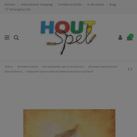
Contact
International shipping
Scholen en BSO's
In de media
Blog
Verlanglijst (
0
)
0
Home
Seizoenslamp
Wisselplaten per kunstenaar
Seizoenslamp plaat
Ann Galland
Kabouter plaat voor seizoenslamp Ann Galland