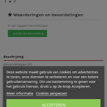
Waarderingen en beoordelingen
Er zijn nog geen beoordelingen
Schrijf een beoordeling
Beschrijving
Beoordelingen (0)
Deze website maakt gebruik van cookies om advertenties
Deze leuke herfstige plaat voor in de seizoenslamp toont een kaboutertje
te tonen, onze diensten te verbeteren en voor een betere
welke speelt met een roodborstje. Geweldig om je seizoenslamp direct in
gebruikerservaring. Om uw toestemming te geven voor
De plaat is gemaakt van lichtdoorlatende
herfstsfeer te brengen.
het gebruik hiervan, drukt u op de knop Accepteren.
kunststof waar de afbeelding op is gedrukt waardoor de kleuren
en structuur van de afbeelding prachtig uitkomen.
Meer informatie
Cookies aanpassen
Maat: 19 x 19 cm
ACCEPTEREN