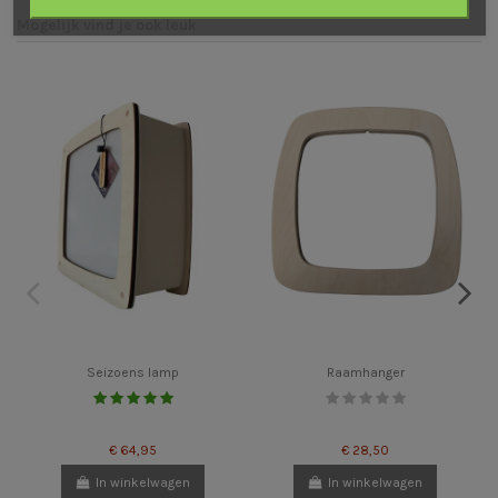
Mogelijk vind je ook leuk
Seizoens lamp
Raamhanger
€ 64,95
€ 28,50
In winkelwagen
In winkelwagen