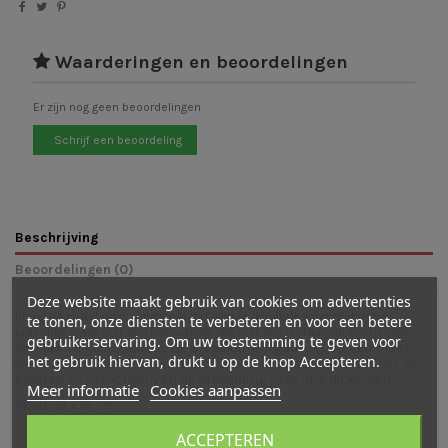
Waarderingen en beoordelingen
Er zijn nog geen beoordelingen
Schrijf een beoordeling
Beschrijving
Beoordelingen (0)
Deze website maakt gebruik van cookies om advertenties
Breng de herfst op je seizoenstafel of in je (kinder)kamer met deze
te tonen, onze diensten te verbeteren en voor een betere
prachtige plaat met een kaboutertje die met een lantaarn in zijn handen
gebruikerservaring. Om uw toestemming te geven voor
De afbeelding is gedrukt op een plaat
door het herfstbos wandelt.
het gebruik hiervan, drukt u op de knop Accepteren.
welke
is gemaakt van lichtdoorlatende kunststof waardoor de
kleuren en structuur van de afbeelding prachtig uitkomen.
Meer informatie
Cookies aanpassen
Maat: 19 x 19 cm
ACCEPTEREN