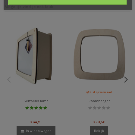
Mogelijk vind je ook leuk
Niet op voorraad
Seizoens lamp
Raamhanger
€ 64,95
€ 28,50
In winkelwagen
Bekijk