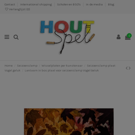
Contact
International shipping
Scholen en BSO's
In de media
Blog
Verlanglijst (
0
)
0
Home
Seizoenslamp
Wisselplaten per kunstenaar
Seizoenslamp plaat
Vogel geluk
Lantaarn in bos plaat voor seizoenslamp Vogel Geluk